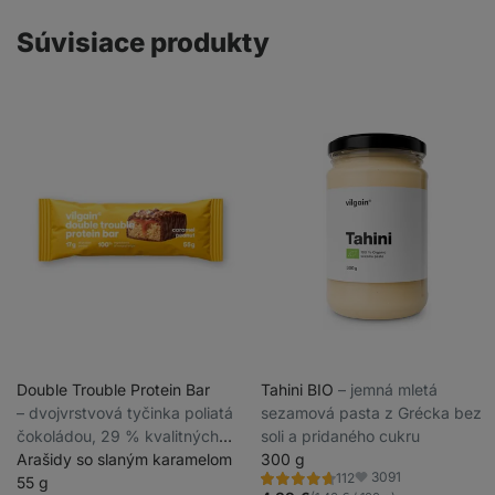
Súvisiace produkty
Double Trouble Protein Bar
Tahini BIO
⁠–⁠ jemná mletá
⁠–⁠ dvojvrstvová tyčinka poliatá
sezamová pasta z Grécka bez
čokoládou, 29 % kvalitných
soli a pridaného cukru
bielkovín, bez konzervantov a
Arašidy so slaným karamelom
300 g
3091
112
farbív
55 g
Hodnotenie
Obľúbené