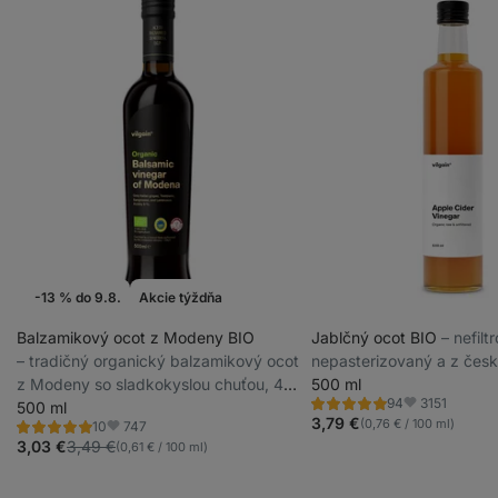
-13 % do 9.8.
Akcie týždňa
Balzamikový ocot z Modeny BIO
Jablčný ocot BIO
⁠–⁠ nefil
⁠–⁠ tradičný organický balzamikový ocot
nepasterizovaný a z česk
z Modeny so sladkokyslou chuťou, 40
500 ml
3151
94
% obsah hroznového muštu z
500 ml
Hodnotenie
Obľúbené
4.9/5,
3,79 €
(0,76 € / 100 ml)
747
10
talianskeho hrozna
Hodnotenie
Obľúbené
94
5.0/5,
3,03 €
3,49 €
(0,61 € / 100 ml)
recenzií
10
recenzií