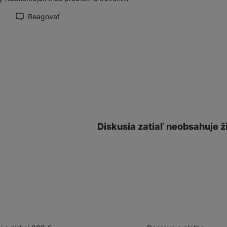
Reagovať
načiť recenziu ako prínosnú
Diskusia zatiaľ neobsahuje ž