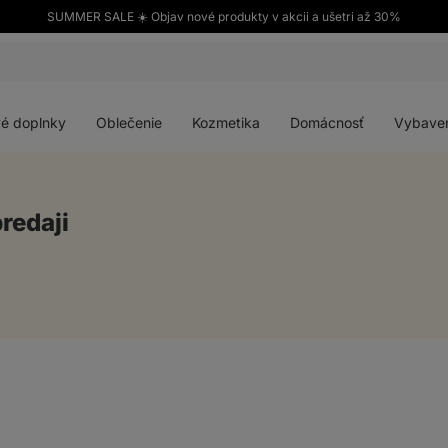
SUMMER SALE ☀️ Objav nové produkty v akcii a ušetri až 30%
Otvoriť
Otvoriť
Otvoriť
Otvoriť
menu
menu
menu
menu
é doplnky
Oblečenie
Kozmetika
Domácnosť
Vybave
predaji