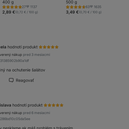
400 g
500 g
1137
1635
27
63
Hodnotenie
Hodnotenie
Obľúbené
Obľúbené
5.0/5,
4.8/5,
2,89 €
3,49 €
(0,72 € / 100 g)
(0,70 € / 100 g)
27
63
recenzií
recenzií
ela
hodnotí produkt
verený nákup
pred 3 mesiacmi
b31385902b90a1df
ný na ochutenie šalátov
Reagovať
načiť recenziu ako prínosnú
islava
hodnotí produkt
verený nákup
pred 6 mesiacmi
a286bd10c05da5ee
y nesklame,ak máš problém s trávením