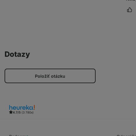
Oz
Dotazy
Položiť otázku
4.7/5
(3 780x)