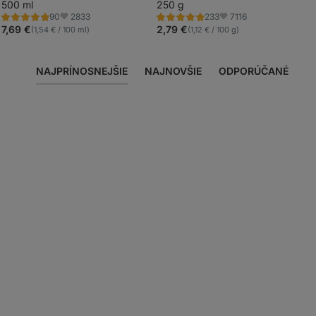
500 ml
250 g
2833
7116
90
233
Hodnotenie
Hodnotenie
Obľúbené
Obľúbené
5.0/5,
5.0/5,
7,69 €
2,79 €
(1,54 € / 100 ml)
(1,12 € / 100 g)
90
233
recenzií
recenzií
NAJPRÍNOSNEJŠIE
NAJNOVŠIE
ODPORÚČANÉ