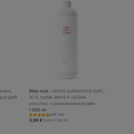
trovaný,
Biely ocot
⁠–⁠ účinný multifunkčný čistič,
ých jabĺk
10 % roztok šetrný k väčšine
povrchov, v potravinárskej kvalite
1 000 ml
740
41
Hodnotenie
Obľúbené
4.9/5,
3,99 €
(0,40 € / 100 ml)
41
recenzií