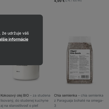
4.9/5,
4,99 €
(2 € / 100 ml)
recenzií
63
recenzií
 že udržuje váš
lšie informácie
Kokosový olej BIO
⁠–⁠ za studena
Chia semienka
⁠–⁠ chia semienka
lisovaný, do studenej kuchyne
z Paraguaja bohaté na omega-
_
aj na starostlivosť o pleť
3
_