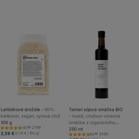
Lahôdkové droždie
⁠–⁠ 50%
Tamari sójová omáčka BIO
bielkovín, vegán, syrová chuť
⁠–⁠ hustá, chuťovo výrazná
_
100 g
omáčka z organického
_
2799
141
poľnohospodárstva
250 ml
Hodnotenie
Obľúbené
4.9/5,
2,59 €
(2,59 € / 100 g)
2496
63
Hodnotenie
Obľúbené
141