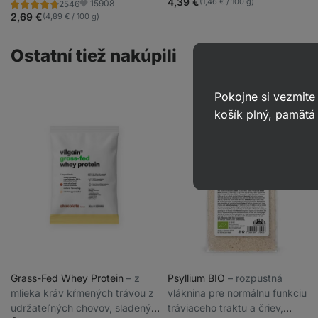
4.8/5,
4,39 €
(1,46 € / 100 g)
15908
2546
Hodnotenie
Obľúbené
112
4.7/5,
2,69 €
(4,89 € / 100 g)
recenzií
2546
recenzií
Ostatní tiež nakúpili
Pokojne si vezmite
košík plný, pamätá 
Grass-Fed Whey Protein
⁠–⁠ z
Psyllium BIO
⁠–⁠ rozpustná
mlieka kráv kŕmených trávou z
vláknina pre normálnu funkciu
udržateľných chovov, sladený
tráviaceho traktu a čriev,