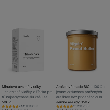
Minútové ovsené vločky
Arašidové maslo BIO
⁠–⁠ 100% z
⁠–⁠ celozrnné vločky z Fínska pre
jemne vzduchom pražených
tú najnadýchanejšiu kašu za
arašidov bez pridaného cukru,
minútu
500 g
tuku a soli
Jemné arašidy 350 g
33503
7805
2441
2331
Hodnotenie
Hodnotenie
Obľúbené
Obľúbené