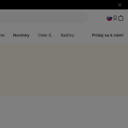
Skryť
upozo
Otvoriť
menu
nie
Novinky
Ciele 💪
Balíčky
Pridaj sa k nám!