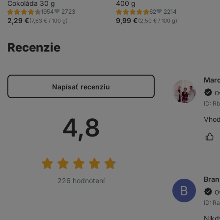
stéviou, ultrafiltrovaný pri
Čokoláda 30 g
výživový doplnok
400 g
2723
2214
1954
62
nízkych teplotách
Hodnotenie
Hodnotenie
Obľúbené
Obľúbené
4.4/5,
4.9/5,
2,29 €
9,99 €
(7,63 € / 100 g)
(2,50 € / 100 g)
1954
62
recenzií
recenzií
Recenzie
Marc
Napísať recenziu
O
ID: R
Priemerné
4,8
Vhod
Oz
hodnotenie:
Bran
226 hodnotení
O
ID: R
Nikd