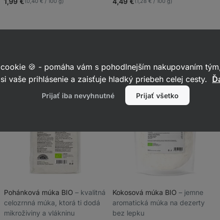
4.9/5,
4.8/5,
1,99 €
4,49 €
(0,40 € / 100 g)
(1,28 € / 100 g)
2441
2331
recenzií
recenzií
 cookie 🍪 - pomáha vám s pohodlnejším nakupovaním tým,
si vaše prihlásenie a zaisťuje hladký priebeh celej cesty.
Ďa
Prijať iba nevyhnutné
Prijať všetko
Pohánková múka BIO
⁠–⁠ kvalitná
Kokosová múka BIO
⁠–⁠ jemne
celozrnná múka, ktorá ti dodá
aromatická múka na dezerty
mikroživiny a vlákninu
bez lepku