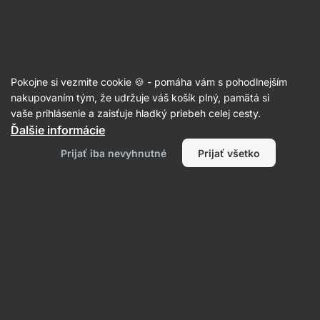
Eshop
Aktin
-
úvodná
strana
Potraviny
Pokojne si vezmite cookie 🍪 - pomáha vám s pohodlnejším
Konzervované potraviny
nakupovaním tým, že udržuje váš košík plný, pamätá si
vaše prihlásenie a zaisťuje hladký priebeh celej cesty.
Ďalšie informácie
Prijať iba nevyhnutné
Prijať všetko
Mäso
Ryby
Hotové jedlá a
polievky
Paštéty a
nátierky
Filtrovať
Produktov:
59
Radenie
:
Predvolené