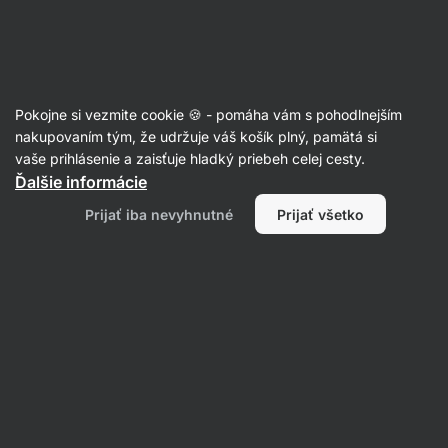
Eshop
Aktin
-
úvodná
strana
Doprava a platba
Pokojne si vezmite cookie 🍪 - pomáha vám s pohodlnejším
nakupovaním tým, že udržuje váš košík plný, pamätá si
vaše prihlásenie a zaisťuje hladký priebeh celej cesty.
Vyberte krajinu pre doručenie
Ďalšie informácie
Slovensko
Prijať iba nevyhnutné
Prijať všetko
Doprava
DPD Pickup
Odhadované doručenie:
12. 8. st
Dostupné platby:
Kartou online
,
Apple Pay
,
Google Pay
Váha objednávky
Cena objednávky
Cena dopravy