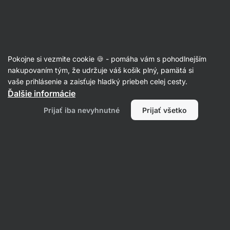
Eshop
Aktin
-
úvodná
strana
Vitamíny a minerálne látky
Pokojne si vezmite cookie 🍪 - pomáha vám s pohodlnejším
Vitamín C
nakupovaním tým, že udržuje váš košík plný, pamätá si
vaše prihlásenie a zaisťuje hladký priebeh celej cesty.
Ďalšie informácie
Filtrovať
Prijať iba nevyhnutné
Prijať všetko
Produktov:
7
Radenie
:
Predvolené