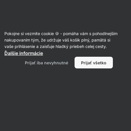
Eshop
Aktin
-
úvodná
strana
Sladidlá a dochucovadlá
Pokojne si vezmite cookie 🍪 - pomáha vám s pohodlnejším
Korenie
nakupovaním tým, že udržuje váš košík plný, pamätá si
vaše prihlásenie a zaisťuje hladký priebeh celej cesty.
Ďalšie informácie
Prijať iba nevyhnutné
Prijať všetko
Čierne korenie
Jednodruhové
korenie
Bylinky
Soľ