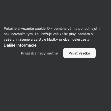
Eshop
Aktin
-
úvodná
strana
Orechy
Pokojne si vezmite cookie 🍪 - pomáha vám s pohodlnejším
Sladké orechy
nakupovaním tým, že udržuje váš košík plný, pamätá si
vaše prihlásenie a zaisťuje hladký priebeh celej cesty.
Ďalšie informácie
Prijať iba nevyhnutné
Prijať všetko
Orechy v
čokoláde
Filtrovať
Produktov:
17
Radenie
:
Predvolené