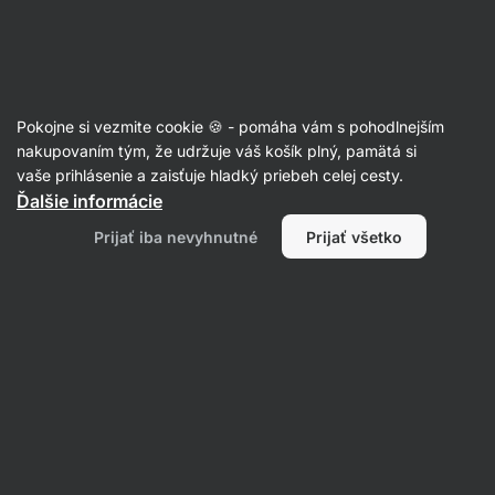
Eshop
Aktin
-
úvodná
strana
Prílohy a pečivo
Pokojne si vezmite cookie 🍪 - pomáha vám s pohodlnejším
Ryža
nakupovaním tým, že udržuje váš košík plný, pamätá si
vaše prihlásenie a zaisťuje hladký priebeh celej cesty.
Ďalšie informácie
Prijať iba nevyhnutné
Prijať všetko
Jazmínová ryža
Ryža basmati
Filtrovať