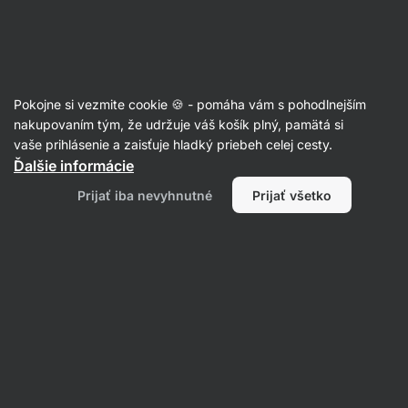
Eshop
Aktin
-
úvodná
strana
Rukavice, trhačky, gripy, kriedy
Pokojne si vezmite cookie 🍪 - pomáha vám s pohodlnejším
Kriedy na ruky
nakupovaním tým, že udržuje váš košík plný, pamätá si
vaše prihlásenie a zaisťuje hladký priebeh celej cesty.
Ďalšie informácie
Filtrovať
Prijať iba nevyhnutné
Prijať všetko
Produktov:
3
Radenie
:
Predvolené