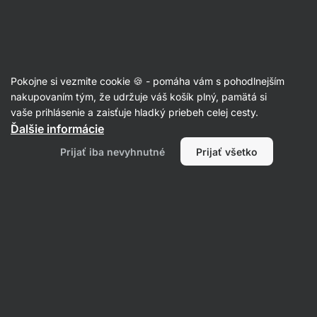
Eshop
Aktin
-
úvodná
strana
Pokojne si vezmite cookie 🍪 - pomáha vám s pohodlnejším
Podpora
nakupovaním tým, že udržuje váš košík plný, pamätá si
vaše prihlásenie a zaisťuje hladký priebeh celej cesty.
Po — Pi
Ďalšie informácie
08:00 — 16:30
Kontakt
Prijať iba nevyhnutné
Prijať všetko
E‑mail
support@vilgain.sk
Chcem napísať
Mohlo by sa ti hodiť