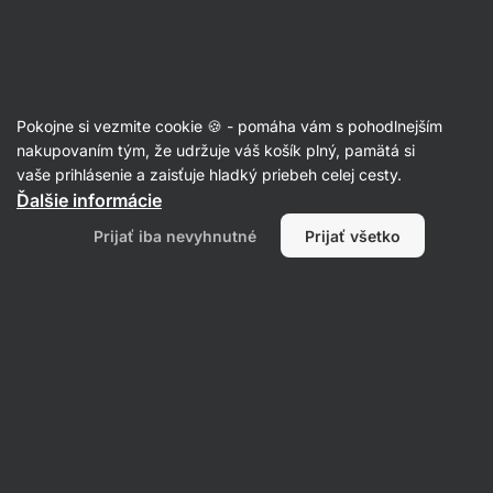
Eshop
Aktin
-
úvodná
strana
Pleťová kozmetika
Pokojne si vezmite cookie 🍪 - pomáha vám s pohodlnejším
Čistenie pleti
nakupovaním tým, že udržuje váš košík plný, pamätá si
vaše prihlásenie a zaisťuje hladký priebeh celej cesty.
Ďalšie informácie
Filtrovať
Prijať iba nevyhnutné
Prijať všetko
Produktov:
2
Radenie
:
Predvolené