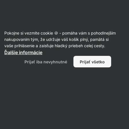
Eshop
Aktin
-
úvodná
strana
Články
Pokojne si vezmite cookie 🍪 - pomáha vám s pohodlnejším
nakupovaním tým, že udržuje váš košík plný, pamätá si
Filtrovať
vaše prihlásenie a zaisťuje hladký priebeh celej cesty.
Ďalšie informácie
Prijať iba nevyhnutné
Prijať všetko
Ako poznať kvalitný džem?