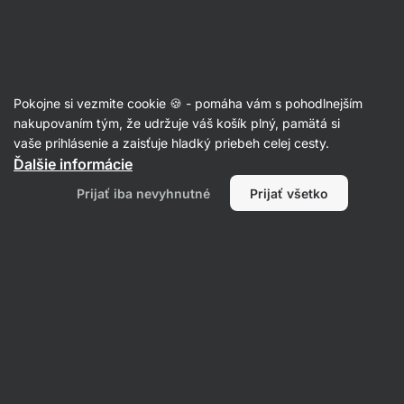
Eshop
Aktin
-
úvodná
strana
Srvátkové proteíny / Whey protein
Pokojne si vezmite cookie 🍪 - pomáha vám s pohodlnejším
Srvátkové izoláty
nakupovaním tým, že udržuje váš košík plný, pamätá si
vaše prihlásenie a zaisťuje hladký priebeh celej cesty.
Ďalšie informácie
Filtrovať
Prijať iba nevyhnutné
Prijať všetko
Produktov:
21
Radenie
:
Predvolené