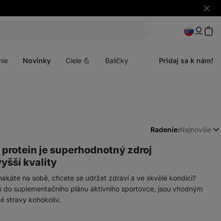
Skryť
upozo
Otvoriť
menu
nie
Novinky
Ciele 💪
Balíčky
Pridaj sa k nám!
Radenie:
Najnovšie
protein je superhodnotný zdroj
vyšší kvality
makáte na sobě, chcete se udržet zdraví a ve skvělé kondici?
en do suplementačního plánu aktivního sportovce, jsou vhodným
 stravy kohokoliv.