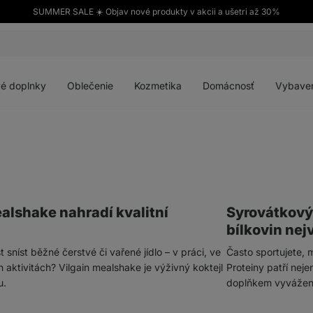
SUMMER SALE ☀️ Objav nové produkty v akcii a ušetri až 30%
Otvoriť
Otvoriť
Otvoriť
Otvoriť
menu
menu
menu
menu
é doplnky
Oblečenie
Kozmetika
Domácnosť
Vybave
ealshake nahradí kvalitní
Syrovátkový 
bílkovin nej
sníst běžné čerstvé či vařené jídlo – v práci, ve
Často sportujete, 
 aktivitách? Vilgain mealshake je výživný koktejl
Proteiny patří nej
u.
doplňkem vyvážené