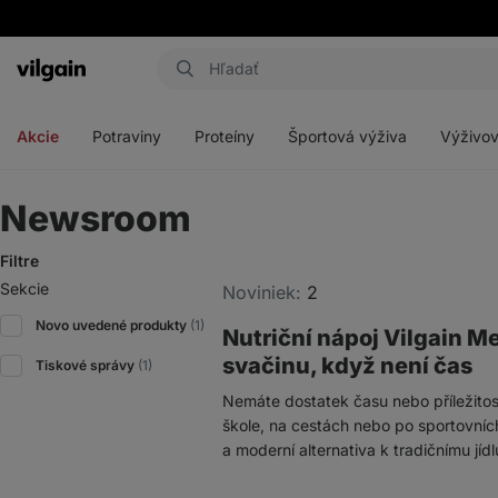
Eshop
Aktin
-
Otvoriť
Otvoriť
Otvoriť
Otvoriť
úvodná
menu
menu
menu
menu
strana
Akcie
Potraviny
Proteíny
Športová výživa
Výživov
Newsroom
Filtre
Sekcie
Noviniek:
2
Novo uvedené produkty
(1)
Nutriční nápoj Vilgain M
svačinu, když není čas
Tiskové správy
(1)
Nemáte dostatek času nebo příležitost 
škole, na cestách nebo po sportovních
a moderní alternativa k tradičnímu jídl