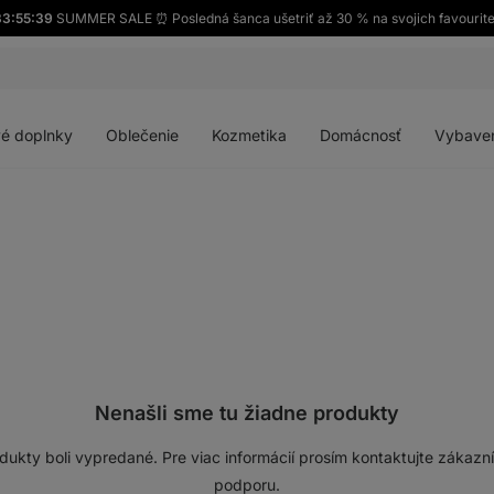
33:55:39
SUMMER SALE ⏰ Posledná šanca ušetriť až 30 % na svojich favourit
Otvoriť
Otvoriť
Otvoriť
Otvoriť
menu
menu
menu
menu
é doplnky
Oblečenie
Kozmetika
Domácnosť
Vybave
Nenašli sme tu žiadne produkty
dukty boli vypredané. Pre viac informácií prosím kontaktujte zákazn
podporu.