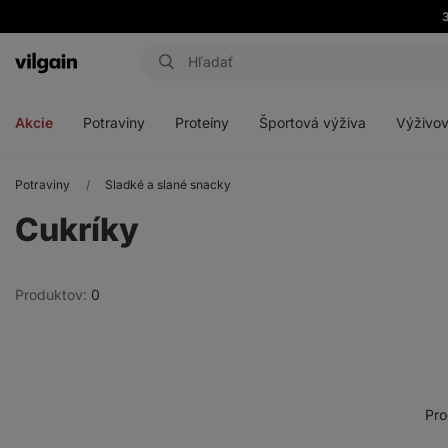
Eshop
Aktin
-
Otvoriť
Otvoriť
Otvoriť
Otvoriť
úvodná
menu
menu
menu
menu
strana
Akcie
Potraviny
Proteíny
Športová výživa
Výživov
Potraviny
Sladké a slané snacky
Cukríky
Produktov:
0
Pro