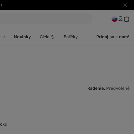
es
Skryť
upozo
Otvoriť
menu
nie
Novinky
Ciele 💪
Balíčky
Pridaj sa k nám!
Radenie
:
Predvolené
ícku