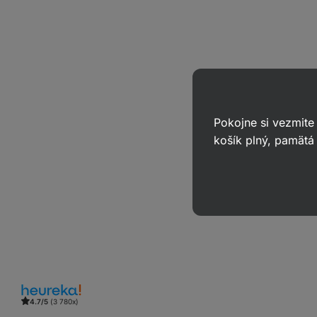
Pokojne si vezmite
košík plný, pamätá 
4.7/5
(3 780x)