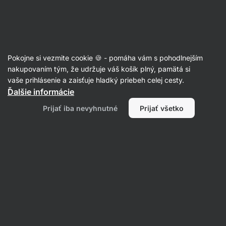
Eshop
Aktin
-
úvodná
strana
Chipsy
Pokojne si vezmite cookie 🍪 - pomáha vám s pohodlnejším
Strukovinové chipsy
nakupovaním tým, že udržuje váš košík plný, pamätá si
vaše prihlásenie a zaisťuje hladký priebeh celej cesty.
Ďalšie informácie
Filtrovať
Prijať iba nevyhnutné
Prijať všetko
Produktov:
2
Radenie
:
Predvolené