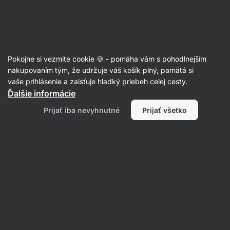
SUMMER SALE ⏰ Posledná šanca ušetriť až 30 %
Skryť
upozornenie
Eshop
Aktin
-
úvodná
Pokojne si vezmite cookie 🍪 - pomáha vám s pohodlnejším
strana
Chipsy
nakupovaním tým, že udržuje váš košík plný, pamätá si
vaše prihlásenie a zaisťuje hladký priebeh celej cesty.
Zemiakové chipsy BIO
⁠–⁠ chrumkavé zemiačiky
Ďalšie informácie
z prvotriednych surovín, vyprážané na
Prijať iba nevyhnutné
Prijať všetko
kokosovom oleji, bez rafinovaných olejov a aróm
Prečítať 172 recenzií
Zobraziť 1 otázku
hodnotenie
146