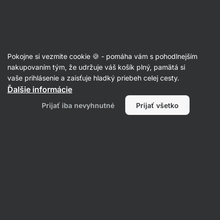
Eshop
Aktin
-
úvodná
strana
Akcia mesiaca
Pokojne si vezmite cookie 🍪 - pomáha vám s pohodlnejším
nakupovaním tým, že udržuje váš košík plný, pamätá si
vaše prihlásenie a zaisťuje hladký priebeh celej cesty.
Filtrovať
Ďalšie informácie
Prijať iba nevyhnutné
Prijať všetko
Produktov:
0
Radenie
:
Predvolené
Nenašli sme tu žiadne produkty
Produkty boli vypredané. Pre viac informácií prosím
kontaktujte zákaznícku podporu.