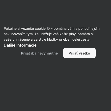
Eshop
Aktin
-
úvodná
strana
Články
Pokojne si vezmite cookie 🍪 - pomáha vám s pohodlnejším
Ako sa hodnotí kvalita bielkovín?
nakupovaním tým, že udržuje váš košík plný, pamätá si
vaše prihlásenie a zaisťuje hladký priebeh celej cesty.
RNDr. Tomáš Novotný
08. 03. 2021
Ďalšie informácie
Zdielať
Komentáre
3
2
Prijať iba nevyhnutné
Prijať všetko