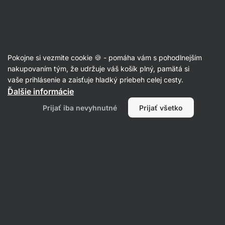
Eshop
Aktin
-
úvodná
strana
Oleje
Pokojne si vezmite cookie 🍪 - pomáha vám s pohodlnejším
Avokádový olej
nakupovaním tým, že udržuje váš košík plný, pamätá si
vaše prihlásenie a zaisťuje hladký priebeh celej cesty.
Ďalšie informácie
Filtrovať
Prijať iba nevyhnutné
Prijať všetko
Produktov:
5
Radenie
:
Predvolené