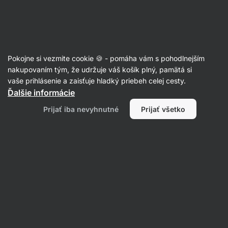
Eshop
Aktin
-
úvodná
strana
Potraviny
Pokojne si vezmite cookie 🍪 - pomáha vám s pohodlnejším
Bezlepkové cereálie
nakupovaním tým, že udržuje váš košík plný, pamätá si
vaše prihlásenie a zaisťuje hladký priebeh celej cesty.
Ďalšie informácie
Prijať iba nevyhnutné
Prijať všetko
Vločky
L
Granola
Müsli
Instantné kaše
Filtrovať
1