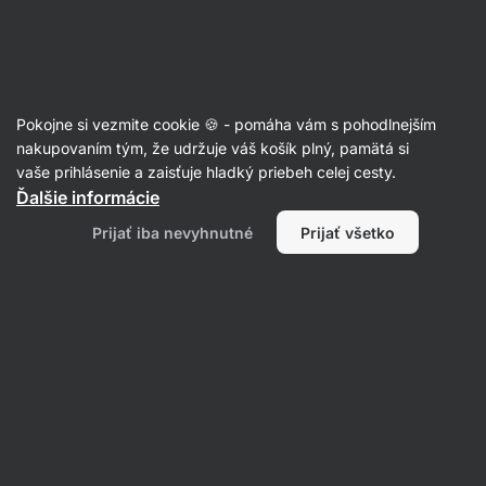
Eshop
Aktin
-
úvodná
strana
Semienka
Pokojne si vezmite cookie 🍪 - pomáha vám s pohodlnejším
Chia semienka
nakupovaním tým, že udržuje váš košík plný, pamätá si
vaše prihlásenie a zaisťuje hladký priebeh celej cesty.
Ďalšie informácie
Filtrovať
Prijať iba nevyhnutné
Prijať všetko
Produktov:
4
Radenie
:
Predvolené