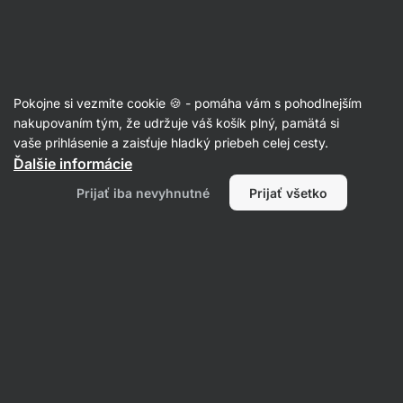
Eshop
Aktin
-
úvodná
strana
Dámske oblečenie
Pokojne si vezmite cookie 🍪 - pomáha vám s pohodlnejším
Spodná bielizeň
nakupovaním tým, že udržuje váš košík plný, pamätá si
vaše prihlásenie a zaisťuje hladký priebeh celej cesty.
Ďalšie informácie
Filtrovať
Prijať iba nevyhnutné
Prijať všetko
Produktov:
2
Radenie
:
Predvolené