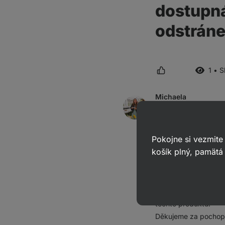
dostupná
odstrán
1 • 
Michaela
odpovedala
6. 6.
ID: Abf87a98e44171c9d
Dobrý den, děkujeme 
Pokojne si vezmite
velmi silné poptávce
košík plný, pamätá 
a plynulost dodávek,
Intenzivně pracujeme
standardní dostupnos
těchto produktů.
Děkujeme za pochope