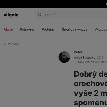
Eshop
Aktin
-
Otvoriť
Otvoriť
Otvoriť
Otvoriť
úvodná
menu
menu
menu
menu
strana
Akcie
Potraviny
Proteíny
Športová výživa
Výživov
Poradňa
Peter
položil otázku
25. 5.
ID: Qb46a3cc38acca016
Dobrý de
orechové
vyše 2 m
spomenul