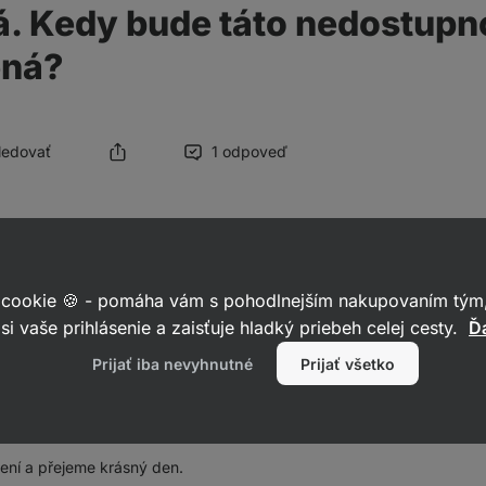
. Kedy bude táto nedostupn
ená?
Sledovať
1 odpoveď
za Vaši zprávu a omlouváme se za státe trvající nedostupnost. Aktu
 cookie 🍪 - pomáha vám s pohodlnejším nakupovaním tým,
, která převyšuje naše výrobní kapacity. Abychom byli schopni udržet
si vaše prihlásenie a zaisťuje hladký priebeh celej cesty.
Ďa
 museli jsme dočasně omezit distribuci granol v B2B kanálu.
Prijať iba nevyhnutné
Prijať všetko
 na navýšení kapacit, aby bylo možné produkty co nejdříve vrátit z
ti i pro Vás. Bohužel, aktuálně nedokážeme říct přesný datum znovu
ní a přejeme krásný den.