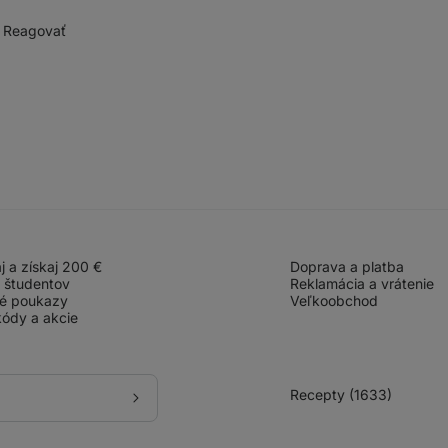
Reagovať
 a získaj 200 €
Doprava a platba
 študentov
Reklamácia a vrátenie
é poukazy
Veľkoobchod
ódy a akcie
Recepty (1633)
Prihlásiť
sa
k odberu