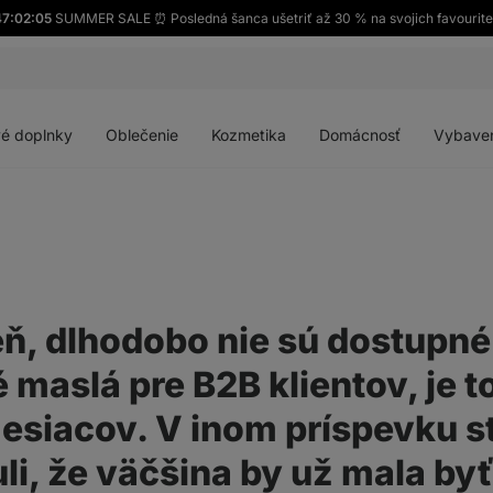
47:02:05
SUMMER SALE ⏰ Posledná šanca ušetriť až 30 % na svojich favourite
Otvoriť
Otvoriť
Otvoriť
Otvoriť
menu
menu
menu
menu
é doplnky
Oblečenie
Kozmetika
Domácnosť
Vybave
ň, dlhodobo nie sú dostupné
 maslá pre B2B klientov, je t
esiacov. V inom príspevku st
i, že väčšina by už mala by