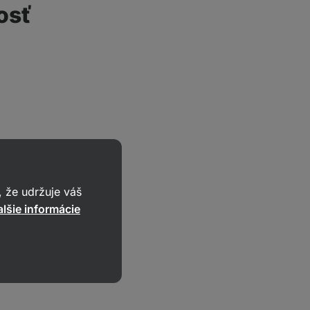
osť
álně čelíme
 že udržuje váš
 kvalitu
lšie informácie
pět do
 spuštění