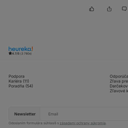
4.7/5
(3 780x)
Podpora
Odporúčaj
Kariéra (11)
Zľava pre
Poradňa (54)
Darčekov
Zľavové k
Newsletter
Tvoj
e‑mail
Odoslaním formulára súhlasíš s
zásadami ochrany súkromia
.