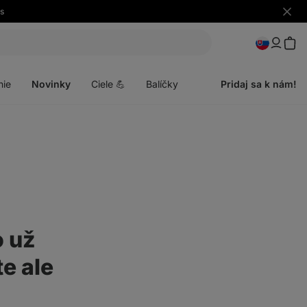
s
Skryť
upozo
Otvoriť
menu
nie
Novinky
Ciele 💪
Balíčky
Pridaj sa k nám!
o už
e ale
ť