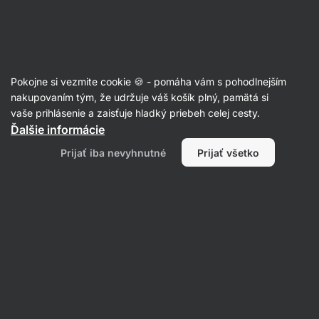
Eshop
Aktin
-
úvodná
strana
Poradňa
Pokojne si vezmite cookie 🍪 - pomáha vám s pohodlnejším
Maria
nakupovaním tým, že udržuje váš košík plný, pamätá si
položila otázku
25. 6.
vaše prihlásenie a zaisťuje hladký priebeh celej cesty.
ID: Qa5ed11d77962165c
Ďalšie informácie
Dobrý deň, je možné kontaktovať
Prijať iba nevyhnutné
Prijať všetko
vás telefonicky?
1 • Sledovať
Zatiaľ tu nie sú žiadne odpovede, prihlás sa na
sledovanie tejto otázky, a hneď ako bude
zodpovedaná dáme ti vedieť.