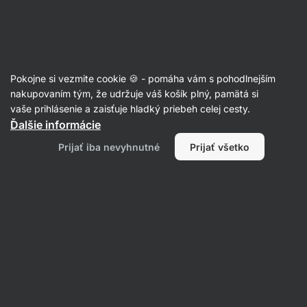
Eshop
Aktin
-
úvodná
strana
Články
Pokojne si vezmite cookie 🍪 - pomáha vám s pohodlnejším
Kedy jesť poslednýkrát pred
nakupovaním tým, že udržuje váš košík plný, pamätá si
vaše prihlásenie a zaisťuje hladký priebeh celej cesty.
spaním a čo?
Ďalšie informácie
Mgr. Kristýna Kovářová
06. 04. 2022
Prijať iba nevyhnutné
Prijať všetko
Zdielať
Komentáre
18
34