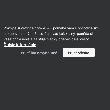
Eshop
Aktin
-
úvodná
strana
Káva
Pokojne si vezmite cookie 🍪 - pomáha vám s pohodlnejším
Mletá káva
nakupovaním tým, že udržuje váš košík plný, pamätá si
vaše prihlásenie a zaisťuje hladký priebeh celej cesty.
Ďalšie informácie
Filtrovať
Prijať iba nevyhnutné
Prijať všetko
Produktov:
1
Radenie
:
Predvolené