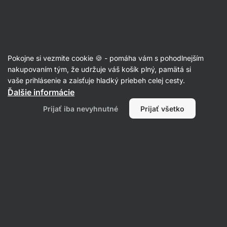
Eshop
Aktin
-
úvodná
strana
Poškodený obal
Pokojne si vezmite cookie 🍪 - pomáha vám s pohodlnejším
nakupovaním tým, že udržuje váš košík plný, pamätá si
vaše prihlásenie a zaisťuje hladký priebeh celej cesty.
Filtrovať
Ďalšie informácie
Prijať iba nevyhnutné
Prijať všetko
Produktov:
0
Radenie
:
Predvolené
Nenašli sme tu žiadne produkty
Produkty boli vypredané. Pre viac informácií prosím
kontaktujte zákaznícku podporu.