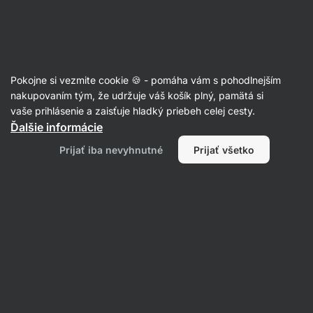
Eshop
Aktin
-
úvodná
strana
Mango proteíny 🥭
Pokojne si vezmite cookie 🍪 - pomáha vám s pohodlnejším
nakupovaním tým, že udržuje váš košík plný, pamätá si
vaše prihlásenie a zaisťuje hladký priebeh celej cesty.
Ďalšie informácie
Prijať iba nevyhnutné
Prijať všetko
Srvátkové
Kolagén
proteíny /
Vzorky
Whey protein
Rastlinné
proteínov
proteíny /
vegan protein
Filtrovať
1
Mango
Vymazať všetky filtre