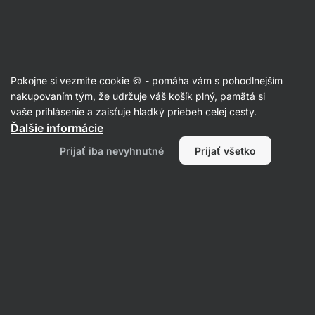
Eshop
Aktin
-
úvodná
strana
Vegetariánske polievky
Pokojne si vezmite cookie 🍪 - pomáha vám s pohodlnejším
nakupovaním tým, že udržuje váš košík plný, pamätá si
Filtrovať
Radenie
:
Najnovšie
2
vaše prihlásenie a zaisťuje hladký priebeh celej cesty.
Ďalšie informácie
Mrkvovošošovicová
Prijať iba nevyhnutné
Prijať všetko
polievka