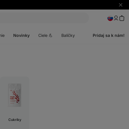
Skryť
upozo
Otvoriť
menu
nie
Novinky
Ciele 💪
Balíčky
Pridaj sa k nám!
Cukríky