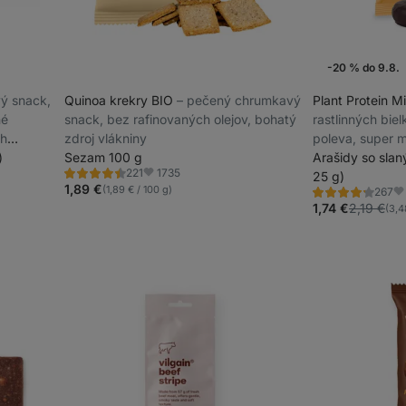
-20 % do 9.8.
vý snack,
Quinoa krekry BIO
⁠–⁠ pečený chrumkavý
Plant Protein M
né
snack, bez rafinovaných olejov, bohatý
rastlinných bie
ah
zdroj vlákniny
poleva, super 
)
Sezam 100 g
náplňou
Arašidy so sla
1735
221
25 g)
Hodnotenie
Obľúbené
4.5/5,
1,89 €
(1,89 € / 100 g)
267
Hodnotenie
Ob
221
4.2/5,
1,74 €
2,19 €
(3,4
recenzií
267
recenzií