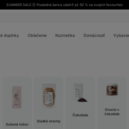
SUMMER SALE ⏰ Posledná šanca ušetriť až 30 % na svojich favourites
Otvoriť
Otvoriť
Otvoriť
Otvoriť
menu
menu
menu
menu
é doplnky
Oblečenie
Kozmetika
Domácnosť
Vybave
Ovocie v
čokoláde
Čokoláda
Sladké orechy
Sušené mäso