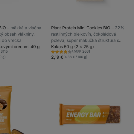
 BIO
⁠–⁠ mäkká a vláčna
Plant Protein Mini Cookies BIO
⁠–⁠ 22%
ký obsah vlákniny,
rastlinných bielkovín, čokoládová
k do vrecka
poleva, super mäkučká štruktúra s
skovými orechmi 40 g
náplňou
Kokos 50 g (2 x 25 g)
3115
2661
595
Hodnotenie
ľúbené
Obľúbené
4.3/5,
2,19 €
0 g)
(4,38 € / 100 g)
595
recenzií