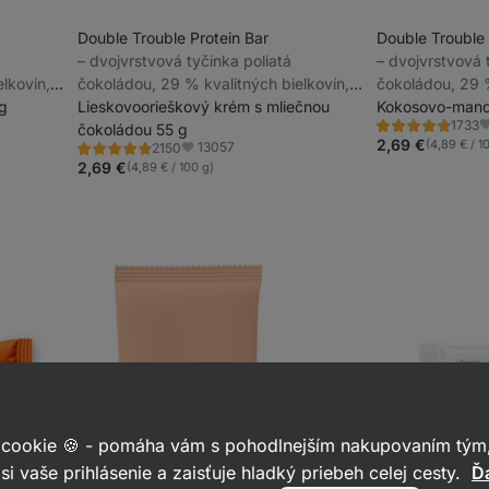
Double Trouble Protein Bar
Double Trouble 
⁠–⁠ dvojvrstvová tyčinka poliatá
⁠–⁠ dvojvrstvová
lkovín,
čokoládou, 29 % kvalitných bielkovín,
čokoládou, 29 %
g
bez konzervantov a farbív
Lieskovoorieškový krém s mliečnou
bez konzervant
Kokosovo-mand
1733
čokoládou 55 g
Hodnotenie
O
4.7/5,
2,69 €
(4,89 € / 1
13057
2150
Hodnotenie
Obľúbené
1733
4.7/5,
2,69 €
(4,89 € / 100 g)
recenzií
2150
recenzií
 cookie 🍪 - pomáha vám s pohodlnejším nakupovaním tým,
si vaše prihlásenie a zaisťuje hladký priebeh celej cesty.
Ďa