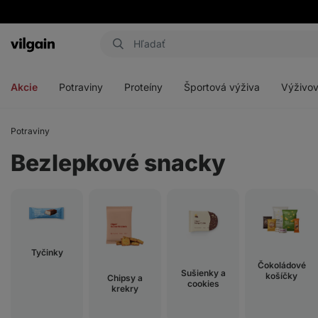
Eshop
Aktin
-
Otvoriť
Otvoriť
Otvoriť
Otvoriť
úvodná
menu
menu
menu
menu
strana
Akcie
Potraviny
Proteíny
Športová výživa
Výživov
Potraviny
Bezlepkové snacky
Tyčinky
Čokoládové
Sušienky a
košíčky
Chipsy a
cookies
krekry