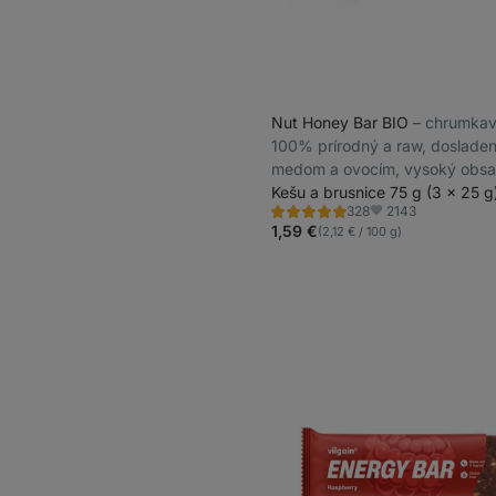
Nut Honey Bar BIO
⁠–⁠ chrumka
100% prírodný a raw, doslade
medom a ovocím, vysoký obs
orechov
Kešu a brusnice 75 g (3 x 25 g
2143
328
Hodnotenie
Obľúbené
4.9/5,
1,59 €
(2,12 € / 100 g)
328
recenzií