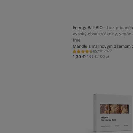
Energy Ball BIO
⁠–⁠ bez pridané
vysoký obsah vlákniny, vegán 
free
Mandle s malinovým džemom 
2877
657
Hodnotenie
Obľúbené
4.3/5,
1,39 €
(4,63 € / 100 g)
657
recenzií