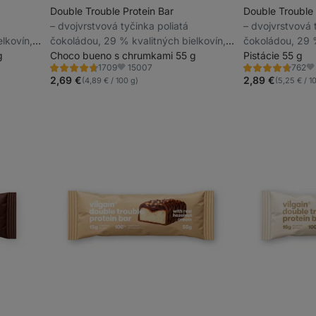
Double Trouble Protein Bar
Double Trouble 
⁠–⁠ dvojvrstvová tyčinka poliatá
⁠–⁠ dvojvrstvová
lkovín,
čokoládou, 29 % kvalitných bielkovín,
čokoládou, 29 %
g
bez konzervantov a farbív
Choco bueno s chrumkami 55 g
bez konzervant
Pistácie 55 g
15007
1709
762
Hodnotenie
Hodnotenie
Obľúbené
Ob
4.6/5,
4.7/5,
2,69 €
2,89 €
(4,89 € / 100 g)
(5,25 € / 1
1709
762
recenzií
recenzií