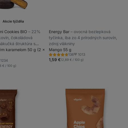
Akcie týždňa
ini Cookies BIO
⁠–⁠ 22%
Energy Bar
⁠–⁠ ovocná bezlepková
lkovín, čokoládová
tyčinka, iba zo 4 prírodných surovín,
mäkučká štruktúra s
zdroj vlákniny
ným karamelom 50 g (2 x
Mango 55 g
1013
136
Hodnotenie
Obľúbené
4.7/5,
1,59 €
(2,89 € / 100 g)
1234
ľúbené
136
8 € / 100 g)
recenzií