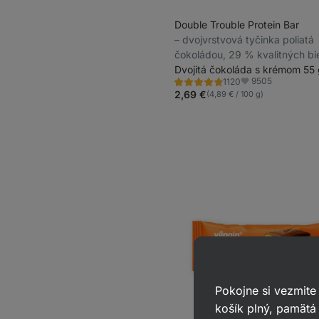
Double Trouble Protein Bar
⁠–⁠ dvojvrstvová tyčinka poliatá
čokoládou, 29 % kvalitných bie
bez konzervantov a farbív
Dvojitá čokoláda s krémom 55 
9505
1120
Hodnotenie
Obľúbené
4.7/5,
2,69 €
(4,89 € / 100 g)
1120
recenzií
Pokojne si vezmite
košík plný, pamätá 