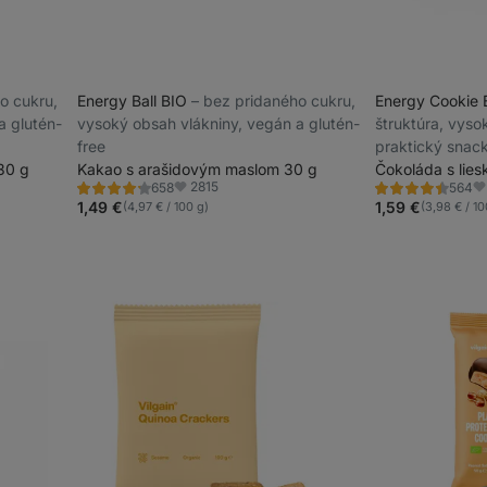
ho cukru,
Energy Ball BIO
⁠–⁠ bez pridaného cukru,
Energy Cookie
a glutén-
vysoký obsah vlákniny, vegán a glutén-
štruktúra, vyso
free
praktický snac
30 g
Kakao s arašidovým maslom 30 g
Čokoláda s lie
2815
658
564
Hodnotenie
Hodnotenie
Obľúbené
Ob
4.2/5,
4.5/5,
1,49 €
1,59 €
(4,97 € / 100 g)
(3,98 € / 10
658
564
recenzií
recenzií