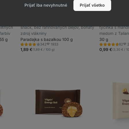
Prijať iba nevyhnutné
Prijať všetko
Quinoa krekry BIO
⁠–⁠ pečený chrumkavý
Kokosová tyčin
litných
snack, bez rafinovaných olejov, bohatý
tyčinka s mand
farbív
zdroj vlákniny
medom z Talians
55 g
Paradajka s bazalkou 100 g
zloženie, bez l
30 g
1933
342
82
Hodnotenie
Hodnotenie
Obľúbené
Obľ
3.8/5,
4.7/5,
1,89 €
0,99 €
(1,89 € / 100 g)
(3,30 € / 1
342
82
recenzií
recenzií