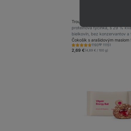
Trouble Protein Bar
⁠–⁠ krémová
proteínová tyčinka, s 29 % kva
bielkovín, bez konzervantov a 
Čokošík s arašidovým maslom 
11151
1193
Hodnotenie
Obľúbené
4.6/5,
2,69 €
(4,89 € / 100 g)
1193
recenzií