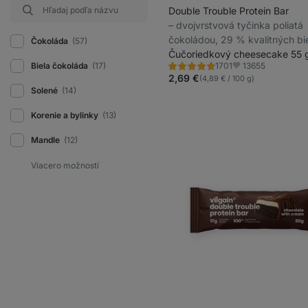
Double Trouble Protein Bar
⁠–⁠ dvojvrstvová tyčinka poliatá
čokoládou, 29 % kvalitných bie
Čokoláda
(57)
bez konzervantov a farbív
Čučoriedkový cheesecake 55 
13655
Biela čokoláda
(17)
1701
Hodnotenie
Obľúbené
4.7/5,
2,69 €
(4,89 € / 100 g)
1701
Solené
(14)
recenzií
Korenie a bylinky
(13)
Mandle
(12)