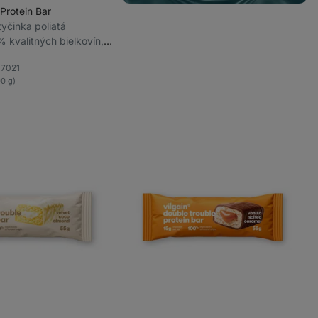
Protein Bar
 tyčinka poliatá
 kvalitných bielkovín,
ov a farbív
7021
ľúbené
00 g)