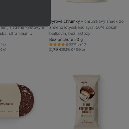
ka BIO
⁠–⁠ RAW kokosová
Syrové chrumky
⁠–⁠ chrumkavý snack zo
ľami, sladené kvetovým
zrelého lotyšského syra, 50% obsah
ka, ultra clean
bielkovín, bez laktózy
epku
Bez príchute 50 g
2427
3940
60
Hodnotenie
úbené
Obľúbené
4.6/5,
2,79 €
00 g)
(5,58 € / 100 g)
60
recenzií