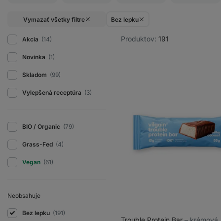
Vymazať všetky filtre
Bez lepku
Produktov:
191
Akcia
(14)
Novinka
(1)
Skladom
(99)
Vylepšená receptúra
(3)
BIO / Organic
(79)
Grass-Fed
(4)
Vegan
(61)
Neobsahuje
Bez lepku
(191)
Trouble Protein Bar
⁠–⁠ krémová