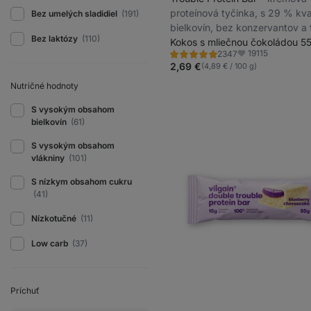
proteínová tyčinka, s 29 % kva
Bez umelých sladidiel
(191)
bielkovín, bez konzervantov a 
Bez laktózy
(110)
Kokos s mliečnou čokoládou 55
19115
2347
Hodnotenie
Obľúbené
4.8/5,
2,69 €
(4,89 € / 100 g)
2347
recenzií
Nutričné ​​hodnoty
S vysokým obsahom
bielkovín
(61)
S vysokým obsahom
vlákniny
(101)
S nízkym obsahom cukru
(41)
Nízkotučné
(11)
Low carb
(37)
Príchuť