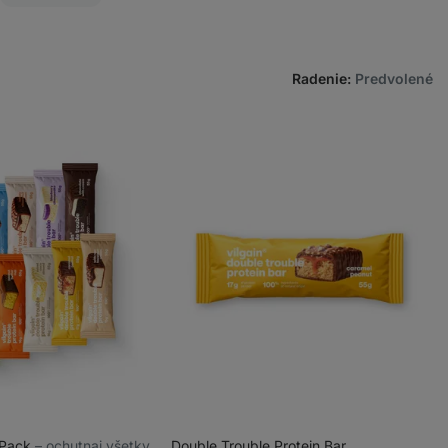
Radenie
:
Predvolené
 Pack
⁠–⁠ ochutnaj všetky
Double Trouble Protein Bar