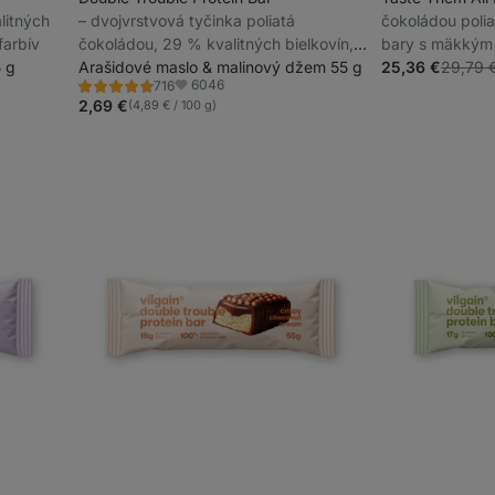
litných
⁠–⁠ dvojvrstvová tyčinka poliatá
čokoládou polia
farbív
čokoládou, 29 % kvalitných bielkovín,
bary s mäkkým
 g
bez konzervantov a farbív
Arašidové maslo & malinový džem 55 g
25,36 €
29,79 
6046
716
Hodnotenie
Obľúbené
4.7/5,
2,69 €
(4,89 € / 100 g)
716
recenzií