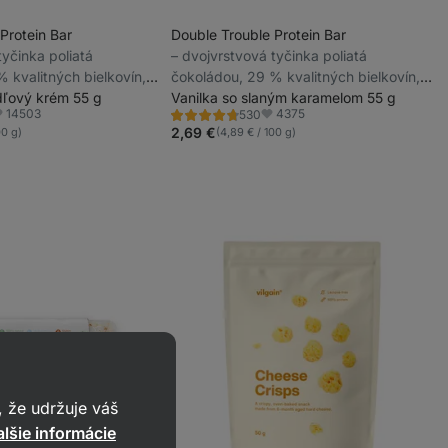
Protein Bar
Double Trouble Protein Bar
 tyčinka poliatá
⁠–⁠ dvojvrstvová tyčinka poliatá
 kvalitných bielkovín,
čokoládou, 29 % kvalitných bielkovín,
ov a farbív
ľový krém 55 g
bez konzervantov a farbív
Vanilka so slaným karamelom 55 g
14503
4375
530
Hodnotenie
bľúbené
Obľúbené
4.7/5,
2,69 €
00 g)
(4,89 € / 100 g)
530
recenzií
 že udržuje váš
lšie informácie