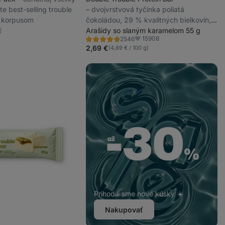
te best-selling trouble
⁠–⁠ dvojvrstvová tyčinka poliatá
 korpusom
čokoládou, 29 % kvalitných bielkovín,
€
bez konzervantov a farbív
Arašidy so slaným karamelom 55 g
15908
2546
Hodnotenie
Obľúbené
4.7/5,
2,69 €
(4,89 € / 100 g)
2546
recenzií
Prihodili sme nové kúsky ☀️
Nakupovať