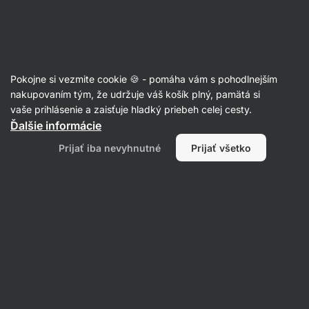
Eshop
Aktin
-
úvodná
strana
Ázijské omáčky
Pokojne si vezmite cookie 🍪 - pomáha vám s pohodlnejším
Sójové omáčky
nakupovaním tým, že udržuje váš košík plný, pamätá si
vaše prihlásenie a zaisťuje hladký priebeh celej cesty.
Ďalšie informácie
Filtrovať
Prijať iba nevyhnutné
Prijať všetko
Produktov:
3
Radenie
:
Predvolené