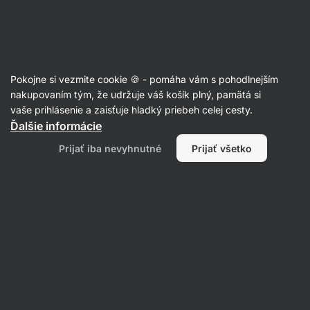
Eshop
Aktin
-
úvodná
strana
Trvanlivé pečivo
Pokojne si vezmite cookie 🍪 - pomáha vám s pohodlnejším
Tortilly a wrapy
nakupovaním tým, že udržuje váš košík plný, pamätá si
vaše prihlásenie a zaisťuje hladký priebeh celej cesty.
Ďalšie informácie
Filtrovať
Prijať iba nevyhnutné
Prijať všetko
Produktov:
3
Radenie
:
Predvolené