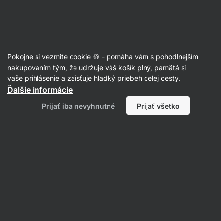
Eshop
Aktin
-
úvodná
strana
Sušené mäso
Pokojne si vezmite cookie 🍪 - pomáha vám s pohodlnejším
Vegan jerky
nakupovaním tým, že udržuje váš košík plný, pamätá si
vaše prihlásenie a zaisťuje hladký priebeh celej cesty.
Ďalšie informácie
Filtrovať
Prijať iba nevyhnutné
Prijať všetko
Produktov:
2
Radenie
:
Predvolené