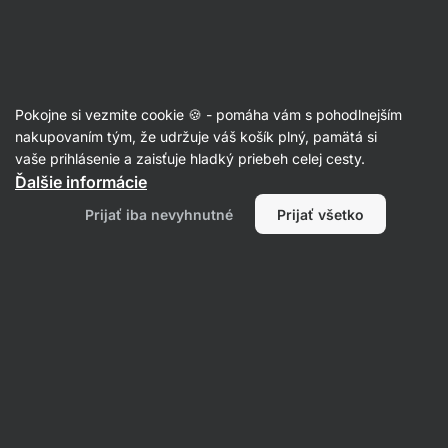
41:53:13
SUMMER SALE ⏰ Posledná šanca ušetriť až 30 %
Skryť
upozornenie
Eshop
Aktin
-
úvodná
Pokojne si vezmite cookie 🍪 - pomáha vám s pohodlnejším
strana
Omáčky
nakupovaním tým, že udržuje váš košík plný, pamätá si
vaše prihlásenie a zaisťuje hladký priebeh celej cesty.
Barbecue omáčka
⁠–⁠ z čerstvých paradajok
Ďalšie informácie
z Provence, dymová chuť z údenej papriky, bez
Prijať iba nevyhnutné
Prijať všetko
konzervantov a umelých aróm
Prečítať 24 recenzií
hodnotenie
4