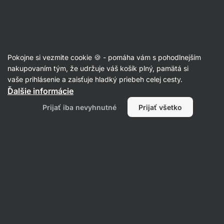
36:10:06
SUMMER SALE ⏰ Posledná šanca ušetriť až 30 %
Skryť
upozornenie
Eshop
Aktin
-
úvodná
Pokojne si vezmite cookie 🍪 - pomáha vám s pohodlnejším
strana
Zelené čaje
nakupovaním tým, že udržuje váš košík plný, pamätá si
vaše prihlásenie a zaisťuje hladký priebeh celej cesty.
Gunpowder zelený čaj BIO
⁠–⁠ svieža jemne
Ďalšie informácie
horkastá chuť, z mladých čajových lístkov,
Prijať iba nevyhnutné
Prijať všetko
prispieva k lepšej pozornosti a nálade
Prečítať 14 recenzií
hodnotenie
21