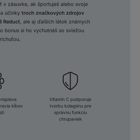
ť v zásuvke, ak športuješ alebo svoje
va účinky
troch značkových zdrojov
3 Reduct
, ale aj ďalších látok známych
ko bonus si ho vychutnáš so sviežou
ríchuťou.
rispieva
Vitamín C podporuje
ravia kĺbov
tvorbu kolagénu pre
stí
správnu funkciu
chrupaviek