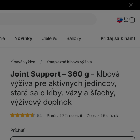
Skryť
upozo
Otvoriť
menu
nie
Novinky
Ciele 💪
Balíčky
Pridaj sa k nám!
Kĺbová výživa
Komplexná kĺbová výživa
Joint Support ⁠–⁠ 360 g
⁠–⁠ kĺbová
výživa pre aktívnych jedincov,
stará sa o kĺby, väzy a šľachy,
výživový doplnok
hodnotenie
54
Prečítať 72 recenzií
Zobraziť 6 otázok
Príchuť
Zob
v