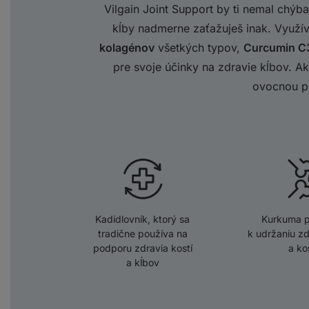
Vilgain Joint Support by ti nemal chýba
kĺby nadmerne zaťažuješ inak. Využí
kolagénov
všetkých typov,
Curcumin C
pre svoje účinky na zdravie kĺbov. A
ovocnou p
Kadidlovník, ktorý sa
Kurkuma p
tradične používa na
k udržaniu zd
podporu zdravia kostí
a ko
a kĺbov