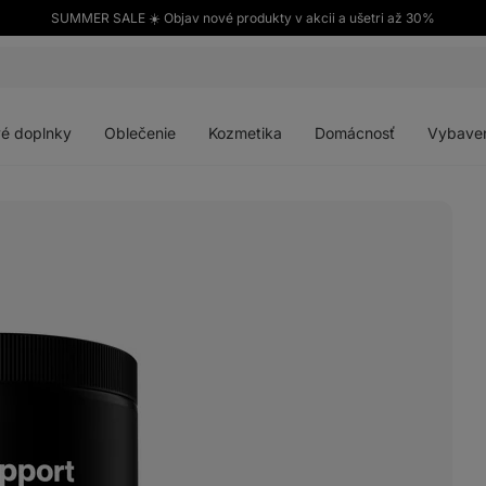
SUMMER SALE ☀️ Objav nové produkty v akcii a ušetri až 30%
Otvoriť
Otvoriť
Otvoriť
Otvoriť
menu
menu
menu
menu
é doplnky
Oblečenie
Kozmetika
Domácnosť
Vybave