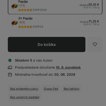
Papája
tab
25,10 €
26,99 €
-7 %
6,97 € / 100 g
216
3508
3× Papája
71,25 €
75,30 €
-5 %
6,60 € / 100 g
216
54
Do košíka
Obľúb
Skladom 5
a viac kusov
Zobraziť
Predpokladané doručenie
10. 8. pondelok
informácie
Minimálna trvanlivosť do:
02. 06. 2028
o doručení:
Bez pridaného cukru
Grass-Fed
Bez laktózy
Bez umelých sladidiel