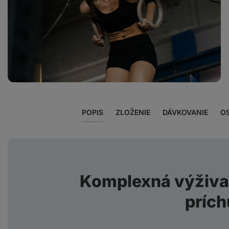
Zobraziť
fotku
3
v galérii
POPIS
ZLOŽENIE
DÁVKOVANIE
O
Komplexná výživa 
príc