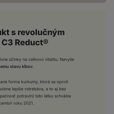
ukt s revolučným
 C3 Reduct®
vne účinky na celkovú vitalitu. Navyše
nemu stavu kĺbov
.
ná forma kurkumy, ktorá sa oproti
bne lepšie vstrebáva, a to aj bez
ečnosť potravín) túto látku schválila
cembri roku 2021.