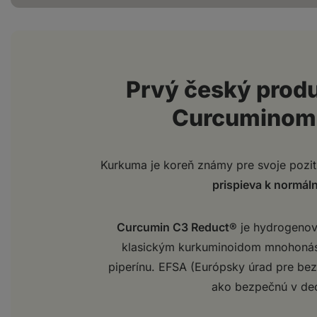
Prvý český prod
Curcuminom
Kurkuma je koreň známy pre svoje pozití
prispieva k normál
Curcumin C3 Reduct®
je hydrogenova
klasickým kurkuminoidom mnohonáso
piperínu. EFSA (Európsky úrad pre bezp
ako bezpečnú v de