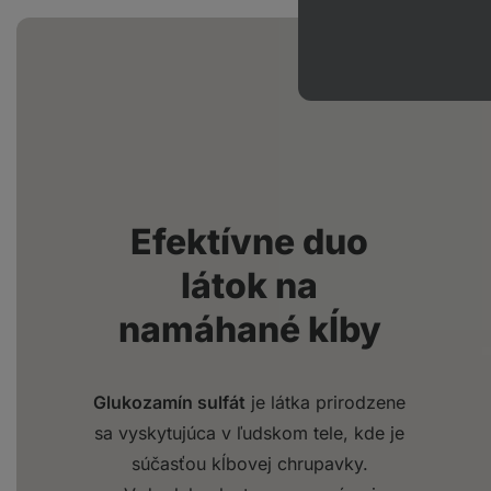
Efektívne duo
látok na
namáhané kĺby
Glukozamín sulfát
je látka prirodzene
sa vyskytujúca v ľudskom tele, kde je
súčasťou kĺbovej chrupavky.