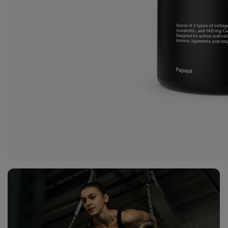
Zobraziť
fotku
2
v galérii