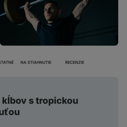
Zobraziť
fotku
4
v galérii
STATNÉ
NA STIAHNUTIE
RECENZIE
kĺbov s tropickou
huťou