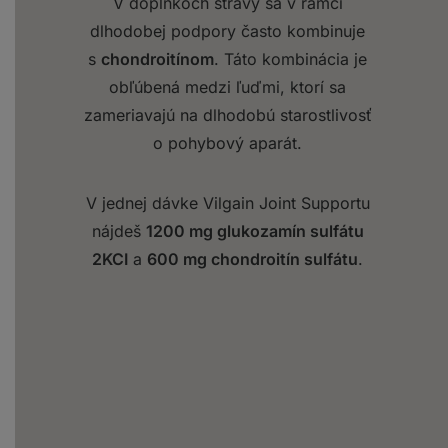
V doplnkoch stravy sa v rámci
dlhodobej podpory často kombinuje
s
chondroitínom
. Táto kombinácia je
obľúbená medzi ľuďmi, ktorí sa
zameriavajú na dlhodobú starostlivosť
o pohybový aparát.
V jednej dávke Vilgain Joint Supportu
nájdeš
1200 mg glukozamín sulfátu
2KCI
a
600 mg chondroitín sulfátu
.