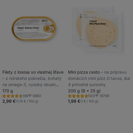
Filety z lososa vo vlastnej šťave
Mini pizza cesto
⁠–⁠ na prípravu
⁠–⁠ z nórskeho pobrežia, bohatý
domácich mini pizz či tacos, iba
na omega-3, vysoký obsah
4 prírodné suroviny
bielkovín
170 g
200 g (8 x 25 g)
6860
18766
198
500
Hodnotenie
Hodnotenie
Obľúbené
Obľúbené
4.5/5,
4.9/5,
2,99 €
1,99 €
(1,76 € / 100 g)
(1 € / 100 g)
198
500
recenzií
recenzií