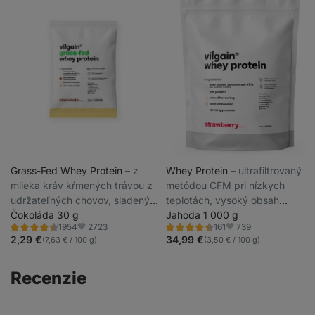
Grass-Fed Whey Protein
⁠–⁠ z
Whey Protein
⁠–⁠ ultrafiltrovaný
mlieka kráv kŕmených trávou z
metódou CFM pri nízkych
udržateľných chovov, sladený
teplotách, vysoký obsah
stéviou, ultrafiltrovaný pri
Čokoláda 30 g
bielkovín a BCAA, sladený
Jahoda 1 000 g
2723
739
1954
161
nízkych teplotách
steviol-glykozidmi
Hodnotenie
Hodnotenie
Obľúbené
Obľúbené
4.4/5,
4.5/5,
2,29 €
34,99 €
(7,63 € / 100 g)
(3,50 € / 100 g)
1954
161
recenzií
recenzií
Recenzie