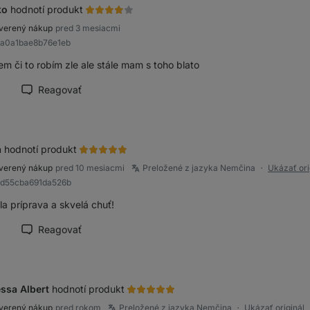
ko
hodnotí produkt
verený nákup
pred 3 mesiacmi
ba0a1bae8b76e1eb
m či to robím zle ale stále mam s toho blato
Reagovať
načiť recenziu ako prínosnú
a
hodnotí produkt
verený nákup
pred 10 mesiacmi
Preložené z jazyka Nemčina
Ukázať ori
●
9d55cba691da526b
a príprava a skvelá chuť!
Reagovať
načiť recenziu ako prínosnú
ssa Albert
hodnotí produkt
verený nákup
pred rokom
Preložené z jazyka Nemčina
Ukázať originál
●