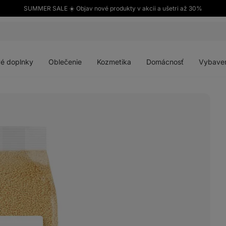
SUMMER SALE ☀️ Objav nové produkty v akcii a ušetri až 30%
Otvoriť
Otvoriť
Otvoriť
Otvoriť
menu
menu
menu
menu
é doplnky
Oblečenie
Kozmetika
Domácnosť
Vybave