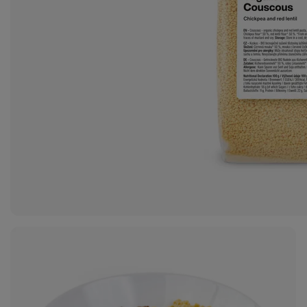
Zobraziť
fotku
1
v galérii