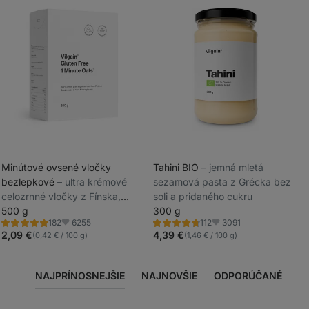
Minútové ovsené vločky
Tahini BIO
⁠–⁠ jemná mletá
bezlepkové
⁠–⁠ ultra krémové
sezamová pasta z Grécka bez
_
celozrnné vločky z Fínska,
soli a pridaného cukru
_
pripravené do minúty
500 g
300 g
6255
3091
182
112
Hodnotenie
Hodnotenie
Obľúbené
Obľúbené
5.0/5,
4.8/5,
2,09 €
4,39 €
(0,42 € / 100 g)
(1,46 € / 100 g)
182
112
recenzií
recenzií
NAJPRÍNOSNEJŠIE
NAJNOVŠIE
ODPORÚČANÉ