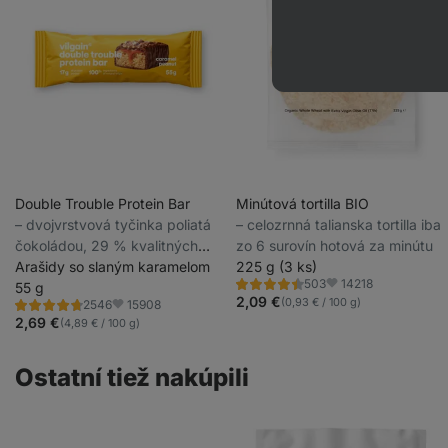
Double Trouble Protein Bar
Minútová tortilla BIO
⁠–⁠ dvojvrstvová tyčinka poliatá
⁠–⁠ celozrnná talianska tortilla iba
čokoládou, 29 % kvalitných
zo 6 surovín hotová za minútu
bielkovín, bez konzervantov a
Arašidy so slaným karamelom
225 g (3 ks)
14218
503
farbív
55 g
Hodnotenie
Obľúbené
4.5/5,
2,09 €
(0,93 € / 100 g)
15908
2546
Hodnotenie
Obľúbené
503
4.7/5,
2,69 €
(4,89 € / 100 g)
recenzií
2546
recenzií
Ostatní tiež nakúpili