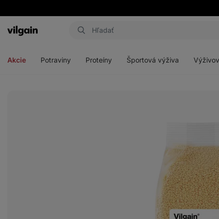
Eshop
Aktin
-
Otvoriť
Otvoriť
Otvoriť
Otvoriť
úvodná
menu
menu
menu
menu
strana
Akcie
Potraviny
Proteíny
Športová výživa
Výživov