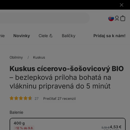
Skryť
upozo
Otvoriť
menu
nie
Novinky
Ciele 💪
Balíčky
Pridaj sa k nám!
Obilniny
Kuskus
Kuskus cícerovo-šošovicový BIO
⁠–⁠ bezlepková príloha bohatá na
vlákninu pripravená do 5 minút
hodnotenie
27
Prečítať 27 recenzií
Balenie
400 g
4,53 €
5,19 €
-12 % do 9.8.