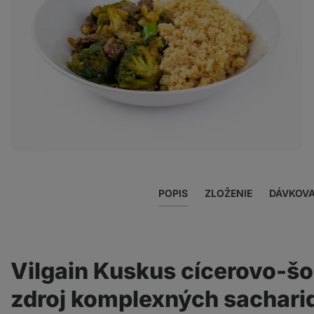
Zobraziť
fotku
2
v galérii
POPIS
ZLOŽENIE
DÁVKOVA
Vilgain Kuskus cícerovo-šo
zdroj komplexných sacharid