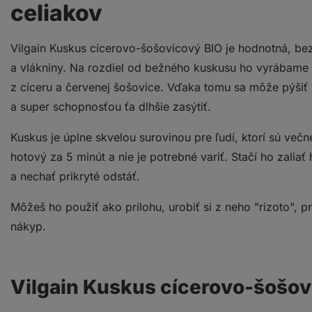
celiakov
Vilgain Kuskus cícerovo-šošovicový BIO je hodnotná, be
a vlákniny. Na rozdiel od bežného kuskusu ho vyrábame 
z cíceru a červenej šošovice. Vďaka tomu sa môže pýšiť 
a super schopnosťou ťa dlhšie zasýtiť.
Kuskus je úplne skvelou surovinou pre ľudí, ktorí sú večn
hotový za 5 minút a nie je potrebné variť. Stačí ho zali
a nechať prikryté odstáť.
Môžeš ho použiť ako prílohu, urobiť si z neho "rizoto", p
nákyp.
Vilgain Kuskus cícerovo-šošov