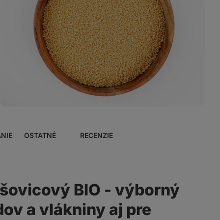
Zobraziť
fotku
3
v galérii
NIE
OSTATNÉ
RECENZIE
šovicový BIO - výborný
ov a vlákniny aj pre