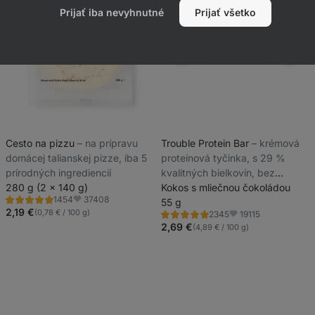
Prijať iba nevyhnutné
Prijať všetko
Cesto na pizzu
⁠–⁠ na prípravu
Trouble Protein Bar
⁠–⁠ krémová
domácej talianskej pizze, iba 5
proteínová tyčinka, s 29 %
prírodných ingrediencií
kvalitných bielkovín, bez
280 g (2 x 140 g)
konzervantov a farbív
Kokos s mliečnou čokoládou
37408
1454
55 g
Hodnotenie
Obľúbené
4.8/5,
2,19 €
(0,78 € / 100 g)
19115
2345
Hodnotenie
Obľúbené
1454
4.8/5,
2,69 €
(4,89 € / 100 g)
recenzií
2345
recenzií