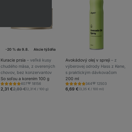
-20 % do 9.8.
Akcie týždňa
Kuracie prsia
⁠–⁠ veľké kusy
Avokádový olej v spreji
⁠–⁠ z
chudého mäsa, z overených
výberovej odrody Hass z Kene,
_
chovov, bez konzervantov
s praktickým dávkovačom
_
So soľou a korením 100 g
200 ml
18156
12503
407
344
Hodnotenie
Hodnotenie
Obľúbené
Obľúbené
4.8/5,
5.0/5,
2,31 €
2,89 €
6,69 €
(2,31 € / 100 g)
(3,35 € / 100 ml)
407
344
recenzií
recenzií