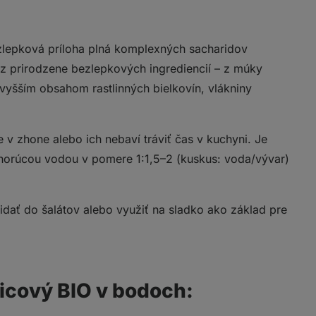
zlepková príloha plná komplexných sacharidov
z prirodzene bezlepkových ingrediencií – z múky
vyšším obsahom rastlinných bielkovín, vlákniny
e v zhone alebo ich nebaví tráviť čas v kuchyni. Je
ať horúcou vodou v pomere 1:1,5–2 (kuskus: voda/vývar)
ridať do šalátov alebo využiť na sladko ako základ pre
icový BIO v bodoch: