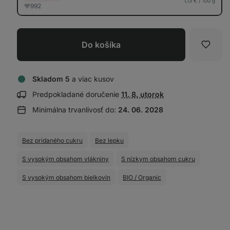
1,13 € / 100 g
992
Do košíka
Obľúb
Skladom 5
a viac kusov
Zobraziť
Predpokladané doručenie
11. 8. utorok
informácie
Minimálna trvanlivosť do:
24. 06. 2028
o doručení:
Bez pridaného cukru
Bez lepku
S vysokým obsahom vlákniny
S nízkym obsahom cukru
S vysokým obsahom bielkovín
BIO / Organic