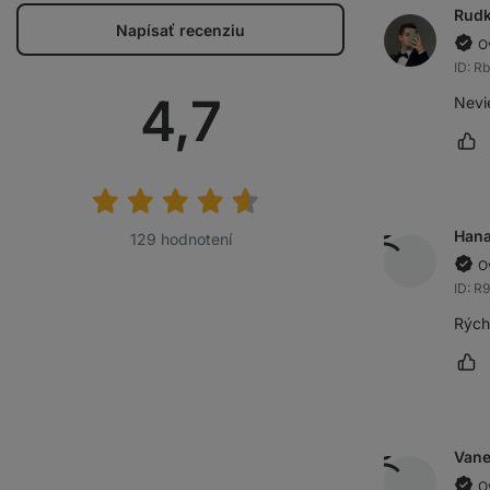
Rud
Napísať recenziu
O
ID: R
Priemerné
4,7
Nevie
Oz
hodnotenie:
Han
129 hodnotení
O
ID: R
Rýchl
Oz
Vane
O