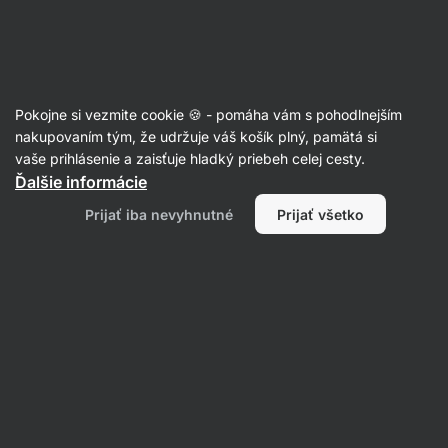
SUMMER SALE ☀️ Objav nové produkty v akcii a ušetri až 30%
Skryť
upozornenie
Eshop
Aktin
-
úvodná
Pokojne si vezmite cookie 🍪 - pomáha vám s pohodlnejším
strana
Na tablety
nakupovaním tým, že udržuje váš košík plný, pamätá si
vaše prihlásenie a zaisťuje hladký priebeh celej cesty.
Pill Box
⁠–⁠ elegantný a kompaktný zásobník na
Ďalšie informácie
tablety a kapsule s bezpečnostným uzáverom,
Prijať iba nevyhnutné
Prijať všetko
ideálny na cesty
Prečítať 43 recenzií
hodnotenie
36