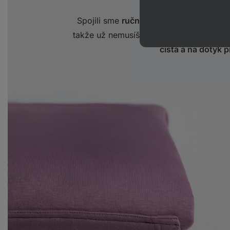
Spojili sme
ručne vyrábané mydlo
so
š
takže už nemusíš do práčky pridávať ž
čistá a na dotyk p