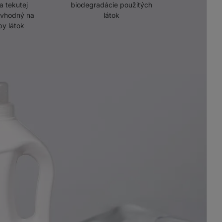
a tekutej
biodegradácie použitých
, vhodný na
látok
py látok