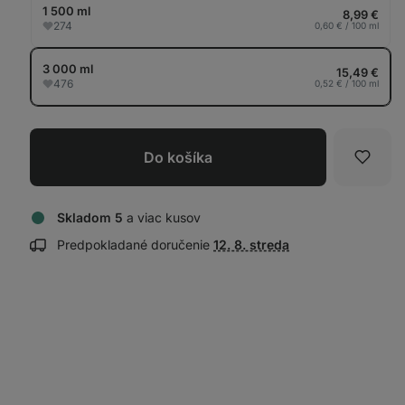
tab
1 500 ml
8,99 €
274
0,60 € / 100 ml
3 000 ml
15,49 €
476
0,52 € / 100 ml
Do košíka
Obľúb
Skladom 5
a viac kusov
Zobraziť
Predpokladané doručenie
12. 8. streda
informácie
o doručení: