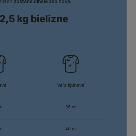
elizeň
zostane dlhšie ako nová
.
2,5 kg bielizne
avé
Veľa špinavé
Y – MÄKKÁ
TVRDOSŤ VODY – MÄKKÁ
ml
35 ml
 – STREDNÁ
TVRDOSŤ VODY – STREDNÁ
ml
40 ml