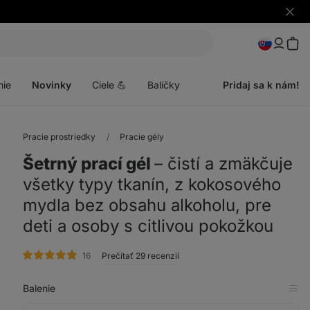
Skryť
upozo
Otvoriť
menu
nie
Novinky
Ciele 💪
Balíčky
Pridaj sa k nám!
Pracie prostriedky
Pracie gély
Šetrný prací gél
⁠–⁠ čistí a zmäkčuje
všetky typy tkanín, z kokosového
mydla bez obsahu alkoholu, pre
deti a osoby s citlivou pokožkou
hodnotenie
16
Prečítať 29 recenzií
Balenie
Zob
v