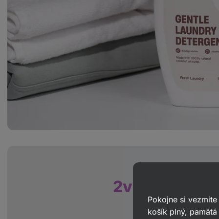
2v1
Bielizeň 
Pokojne si vezmite
a bez a
košík plný, pamätá 