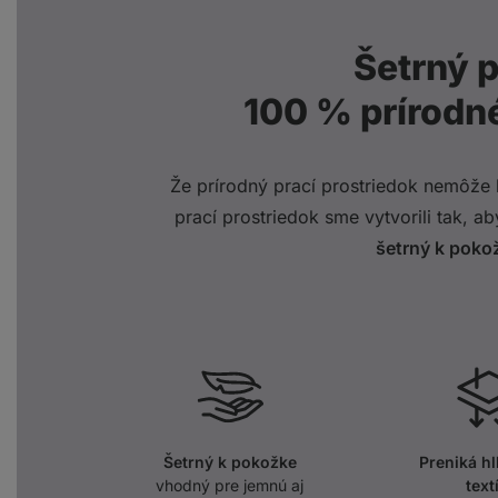
Šetrný p
100 % prírodn
Že prírodný prací prostriedok nemôže b
prací prostriedok sme vytvorili tak, ab
šetrný k pokož
Šetrný k pokožke
Preniká h
vhodný pre jemnú aj
textí