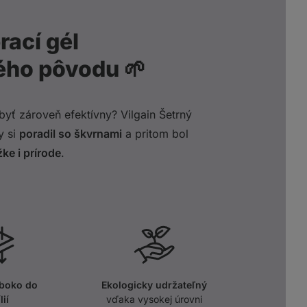
rací gél
ého pôvodu 🌱
yť zároveň efektívny? Vilgain Šetrný
y si
poradil so škvrnami
a pritom bol
ke i prírode
.
lboko do
Ekologicky udržateľný
lií
vďaka vysokej úrovni