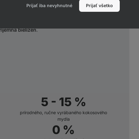
Prijať iba nevyhnutné
Prijať všetko
etrnými povrchovo aktívnymi látkami
,
iadne zjemňovače. Výsledok? Dokonale
ríjemná bielizeň
.
5 - 15 %
prírodného, ručne vyrábaného kokosového
mydla
0 %