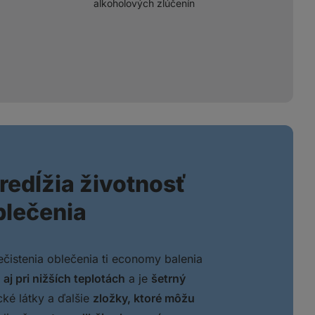
alkoholových zlúčenín
redĺžia životnosť
blečenia
ečistenia oblečenia ti economy balenia
e
aj pri nižších teplotách
a je
šetrný
ké látky a ďalšie
zložky, ktoré môžu