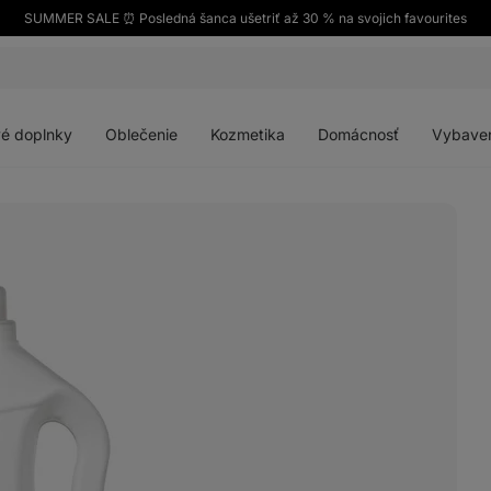
SUMMER SALE ⏰ Posledná šanca ušetriť až 30 % na svojich favourites
Otvoriť
Otvoriť
Otvoriť
Otvoriť
menu
menu
menu
menu
é doplnky
Oblečenie
Kozmetika
Domácnosť
Vybave