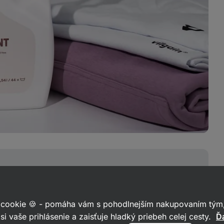
svieža, mäkká
 cookie 🍪 - pomáha vám s pohodlnejším nakupovaním tým,
lergénov
si vaše prihlásenie a zaisťuje hladký priebeh celej cesty.
Ďa