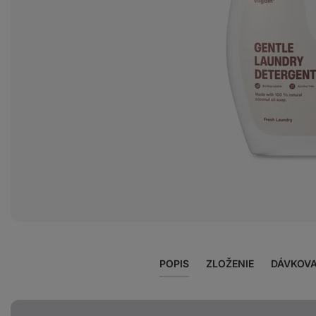
Zobraziť
fotku
2
v galérii
POPIS
ZLOŽENIE
DÁVKOVA