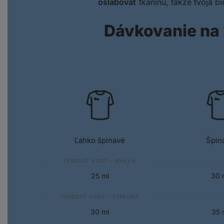
oslabovať
tkaninu, takže tvoja bi
Dávkovanie na 
Ľahko špinavé
Špin
TVRDOSŤ VODY – MÄKKÁ
TVRDOSŤ VOD
25 ml
30 
TVRDOSŤ VODY – STREDNÁ
TVRDOSŤ VODY
30 ml
35 