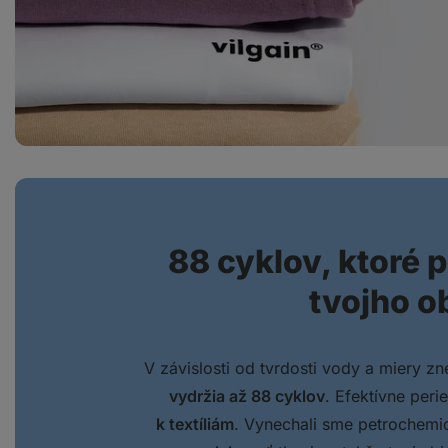
88 cyklov, ktoré p
tvojho o
V závislosti od tvrdosti vody a miery zn
vydržia až 88 cyklov
. Efektívne peri
k textíliám
. Vynechali sme petrochemic