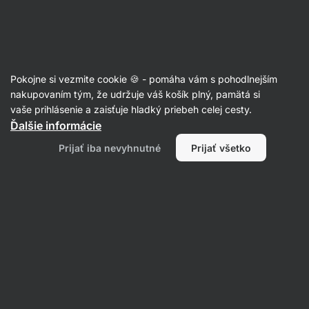
SUMMER SALE ☀️ Objav nové produkty v akcii a ušetri až 30%
Skryť
upozornenie
Eshop
Aktin
-
úvodná
Pokojne si vezmite cookie 🍪 - pomáha vám s pohodlnejším
strana
Omega 3
nakupovaním tým, že udržuje váš košík plný, pamätá si
vaše prihlásenie a zaisťuje hladký priebeh celej cesty.
Vegán Omega-3
⁠–⁠ nenasýtené EPA a DHA
Ďalšie informácie
kyseliny z morských rias, s vitamínmi D3 a K2,
Prijať iba nevyhnutné
Prijať všetko
rýchlo vstrebateľná tekutá forma, výživový
doplnok
Prečítať 10 recenzií
Zobraziť 3 otázky
hodnotenie
6