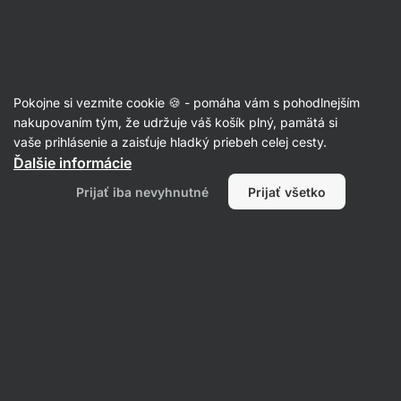
SUMMER SALE ☀️ Objav nové produkty v akcii a ušetri až 30%
Skryť
upozornenie
Eshop
Aktin
-
úvodná
Pokojne si vezmite cookie 🍪 - pomáha vám s pohodlnejším
strana
Srvátkové koncentráty
nakupovaním tým, že udržuje váš košík plný, pamätá si
vaše prihlásenie a zaisťuje hladký priebeh celej cesty.
Whey Protein BIO
⁠–⁠ mikrofiltrovaný srvátkový
Ďalšie informácie
koncentrát zo štyroch 100 % prírodných surovín,
Prijať iba nevyhnutné
Prijať všetko
z BIO kravského mlieka
Prečítať 46 recenzií
hodnotenie
19