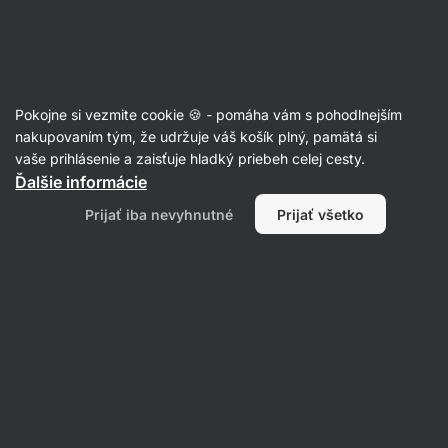
Eshop
Aktin
-
úvodná
strana
Články
Pokojne si vezmite cookie 🍪 - pomáha vám s pohodlnejším
7 tipov, ako na aktívny životný štýl
nakupovaním tým, že udržuje váš košík plný, pamätá si
vaše prihlásenie a zaisťuje hladký priebeh celej cesty.
a prečo je chudnutie do plaviek za
Ďalšie informácie
každú cenu nezmysel?
Prijať iba nevyhnutné
Prijať všetko
Adéla Nejedlá
18. 06. 2021
Zdielať
Komentáre
21
3