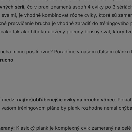
vných sérií
, čo v praxi znamená aspoň 4 cviky po 3 sériác
 svalmi, je vhodné kombinovať rôzne cviky, ktoré sú zame
né precvičenie brucha je vhodné zaradiť do tréningového 
nako tak ako hlboko uložený priečny brušný sval, ktorý tvo
brucha mimo posilňovne? Poradíme v našom ďalšom článku
brucho
rí medzi
naj(ne)obľúbenejšie cviky na brucho vôbec
. Pokia
o vašom tréningovom pláne by plank rozhodne nemal chýba
meraný
:
Klasický plank je komplexný cvik zameraný na celé