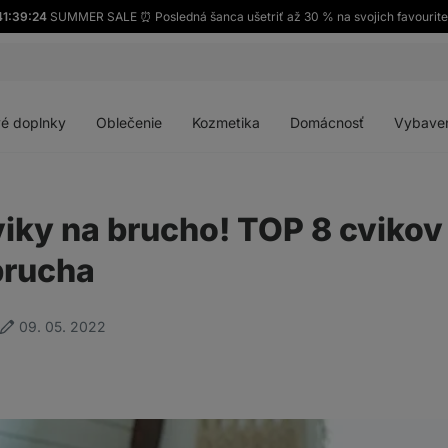
41:39:23
SUMMER SALE ⏰ Posledná šanca ušetriť až 30 % na svojich favourite
Otvoriť
Otvoriť
Otvoriť
Otvoriť
menu
menu
menu
menu
é doplnky
Oblečenie
Kozmetika
Domácnosť
Vybave
viky na brucho! TOP 8 cvikov
brucha
09. 05. 2022