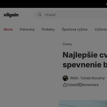
Eshop
Aktin
-
Otvoriť
Otvoriť
Otvoriť
Otvoriť
úvodná
menu
menu
menu
menu
strana
Akcie
Potraviny
Proteíny
Športová výživa
Výživov
Články
Najlepšie c
spevnenie 
RNDr. Tomáš Novotný
Zdielať
Komentáre