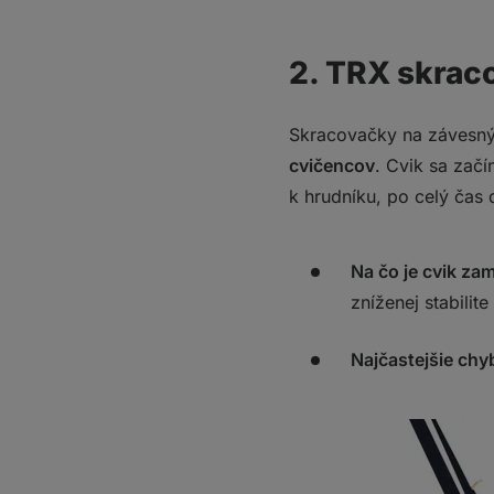
2. TRX skrac
Skracovačky na závesnýc
cvičencov
. Cvik sa zač
k hrudníku, po celý čas 
Na čo je cvik za
zníženej stabilit
Najčastejšie chy