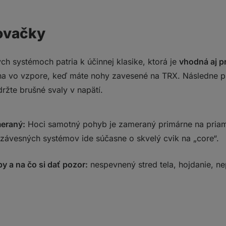
ovačky
h systémoch patria k účinnej klasike, ktorá je
vhodná aj p
ína vo vzpore, keď máte nohy zavesené na TRX. Následne p
držte brušné svaly v napätí.
meraný:
Hoci samotný pohyb je zameraný primárne na priam
e závesných systémov ide súčasne o skvelý cvik na „core“.
by a na čo si dať pozor
:
nespevnený stred tela, hojdanie, ne