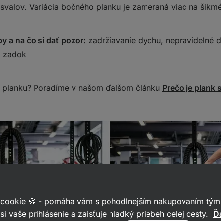
 svalov. Variácia bočného planku je zameraná viac na šikmé
by a na čo si dať pozor
:
zadržiavanie dychu, nepravidelné 
ý zadok
u planku? Poradíme v našom ďalšom článku
Prečo je plank 
 cookie 🍪 - pomáha vám s pohodlnejším nakupovaním tým,
si vaše prihlásenie a zaisťuje hladký priebeh celej cesty.
Ďa