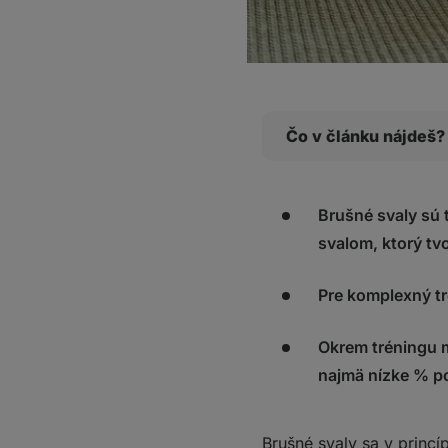
Čo v článku nájdeš?
1. Plank
2. TRX skracovačky
Brušné svaly sú
3. Rotácia s medicin
svalom, ktorý tvo
4. Metronómy
5. Zdvíhanie natiahn
Pre komplexný tr
6. Ab wheel
7. Sťahovanie povraz
Okrem tréningu my
8. Vznosy na hrazde
najmä nízke % p
Čo si z toho odniesť
Brušné svaly sa v princíp