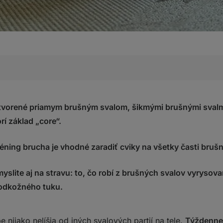
 tvorené priamym brušným svalom, šikmými brušnými sval
balom v sede
rí základ „core“.
utých nôh poležiačky
éning brucha je vhodné zaradiť cviky na všetky časti bruš
u na hornej kladke v kľaku
slite aj na stravu: to, čo robí z brušných svalov vyrysova
 s natiahnutými nohami
odkožného tuku.
?
e nijako nelíšia od iných svalových partií na tele.
Týždenne 