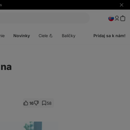
s
Skryť
upozo
Otvoriť
menu
nie
Novinky
Ciele 💪
Balíčky
Pridaj sa k nám!
 na
16
58