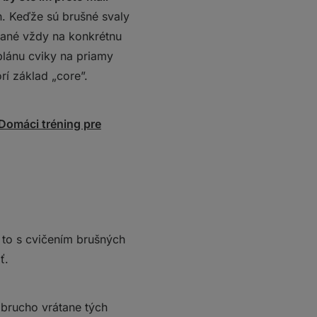
h. Keďže sú brušné svaly
rané vždy na konkrétnu
plánu cviky na priamy
rí základ „core”.
Domáci tréning pre
ľ to s cvičením brušných
ť.
 brucho vrátane tých