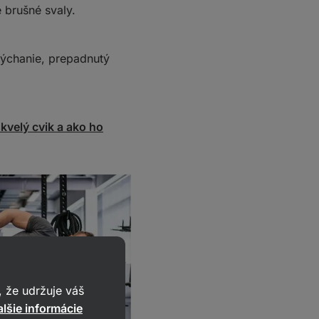
 brušné svaly.
dýchanie, prepadnutý
skvelý cvik a ako ho
 že udržuje váš
lšie informácie