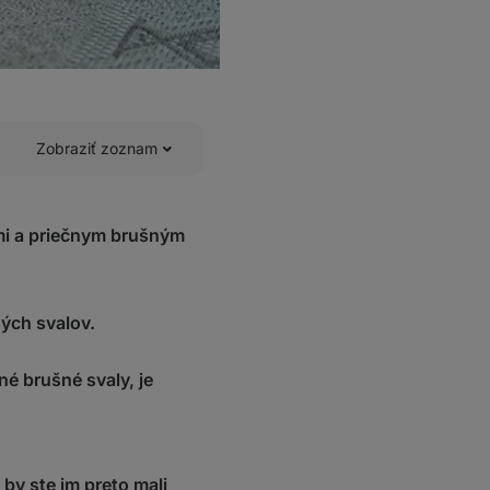
Zobraziť zoznam
mi a priečnym brušným
ných svalov.
né brušné svaly, je
by ste im preto mali