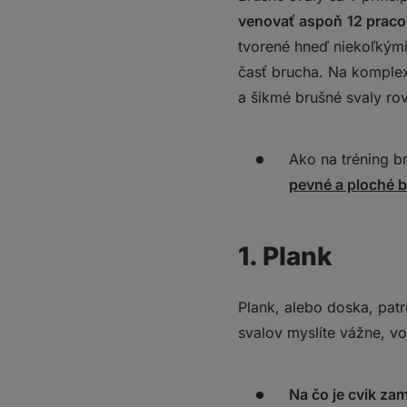
venovať aspoň
12 praco
tvorené hneď niekoľkými
časť brucha. Na komplex
a šikmé brušné svaly rov
Ako na tréning 
pevné a ploché 
1. Plank
Plank, alebo doska, pat
svalov myslíte vážne, v
Na čo je cvik za