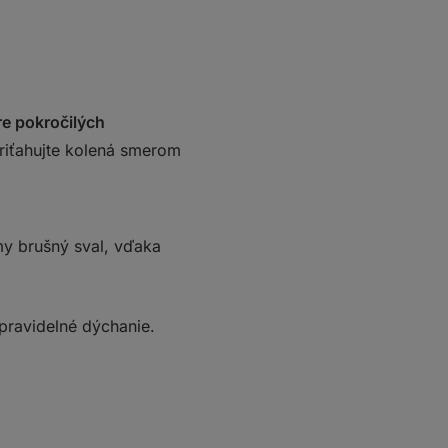
re pokročilých
riťahujte kolená smerom
y brušný sval, vďaka
pravidelné dýchanie.