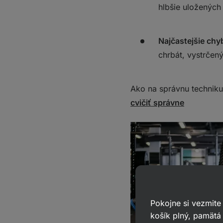
hlbšie uložených
Najčastejšie chy
chrbát, vystrčen
Ako na správnu technik
cvičiť správne
Pokojne si vezmite
košík plný, pamätá 