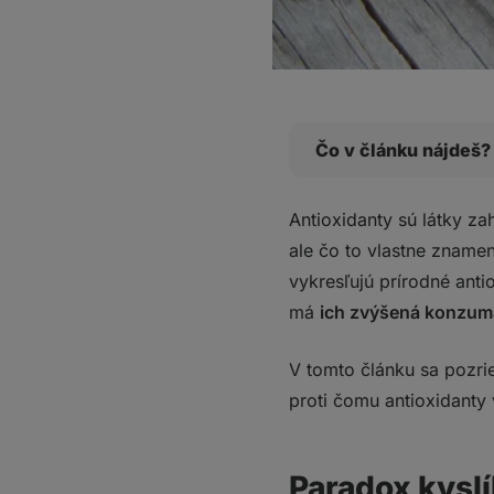
Čo v článku nájdeš?
Paradox kyslíka: bez 
Antioxidanty sú látky z
Ľudské telo má vlas
ale čo to vlastne znamen
Majú antioxidanty v
vykresľujú prírodné antio
Čo si z toho odniesť
má
ich zvýšená konzum
V tomto článku sa pozri
proti čomu antioxidanty 
Paradox kyslík