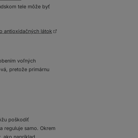
 ľudskom tele môže byť
 antioxidačných látok
obením voľných
ová, pretože primárnu
môžu poškodiť
a a reguluje samo. Okrem
y, ako napríklad