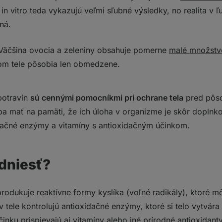
in vitro teda vykazujú veľmi sľubné výsledky, no realita v
ná.
Väčšina ovocia a zeleniny obsahuje pomerne
malé množstvo
kom tele pôsobia len obmedzene.
potravín
sú cennými pomocníkmi pri ochrane tela
pred pôs
eba mať na pamäti, že ich úloha v organizme je skôr doplnk
dačné enzýmy a vitamíny s antioxidačným účinkom.
odniesť?
rodukuje reaktívne formy kyslíka (voľné radikály), ktoré 
v tele kontrolujú antioxidačné enzýmy, ktoré si telo vytvár
inku prispievajú aj vitamíny alebo iné prírodné antioxidant