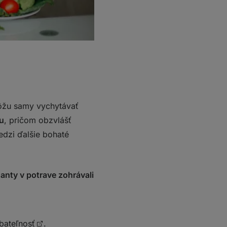
môžu samy vychytávať
nu
, pričom obzvlášť
edzi ďalšie bohaté
anty v potrave zohrávali
ebateľnosť
.