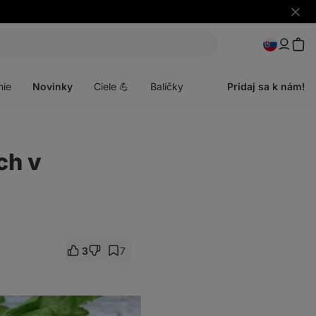
Skryť
upozo
Otvoriť
menu
nie
Novinky
Ciele 💪
Balíčky
Pridaj sa k nám!
ch v
3
7