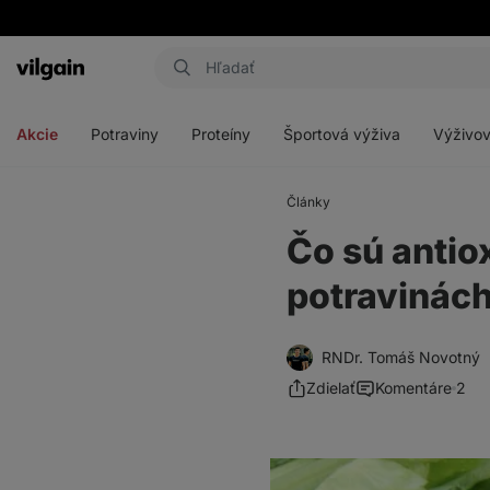
Eshop
Aktin
-
Otvoriť
Otvoriť
Otvoriť
Otvoriť
úvodná
menu
menu
menu
menu
strana
Akcie
Potraviny
Proteíny
Športová výživa
Výživov
Články
Čo sú antio
potravinác
RNDr. Tomáš Novotný
Zdielať
Komentáre
2