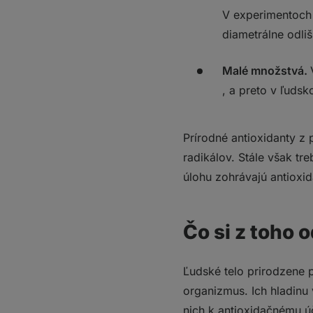
V experimentoch 
diametrálne odliš
Malé množstvá.
, a preto v ľuds
Prírodné antioxidanty z 
radikálov. Stále však tr
úlohu zohrávajú antioxi
Čo si z toho 
Ľudské telo prirodzene p
organizmus. Ich hladinu 
nich k antioxidačnému úč