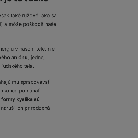
 však také ružové, ako sa
mi) a môže poškodiť naše
ergiu v našom tele, nie
vého aniónu
, jednej
 ľudského tela.
máhajú mu spracovávať
i dokonca pomáhať
 formy kyslíka sú
 naruší ich prirodzená