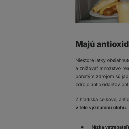
Majú antioxi
Niektoré látky obsiahnu
a znižovať množstvo rea
bohatým zdrojom sú jabl
zdroje antioxidantov pat
Z hľadiska celkovej ant
v
tele
významnú úlohu
.
Nízka vstrebateľ