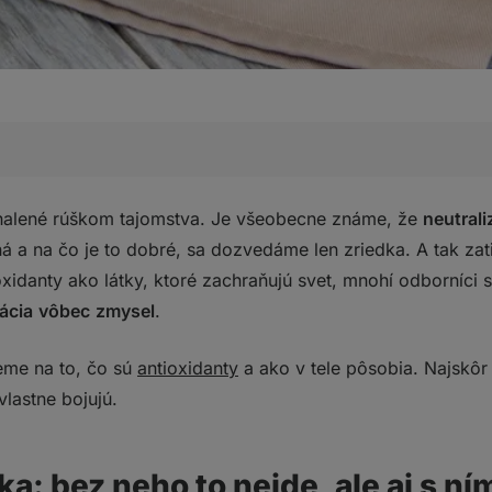
neho to nejde, ale aj s ním je to ťažké
ahalené rúškom tajomstva. Je všeobecne známe, že
neutrali
tnú antioxidačnú ochranu
á a na čo je to dobré, sa dozvedáme len zriedka. A tak za
 strave význam?
xidanty ako látky, ktoré zachraňujú svet, mnohí odborníci si
?
ácia
vôbec
zmysel
.
eme na to, čo sú
antioxidanty
a ako v tele pôsobia. Najskôr
vlastne bojujú.
a: bez neho to nejde, ale aj s ním