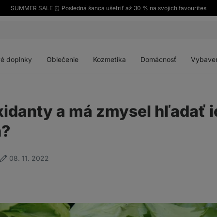
SUMMER SALE ⏰ Posledná šanca ušetriť až 30 % na svojich favourites
Otvoriť
Otvoriť
Otvoriť
Otvoriť
menu
menu
menu
menu
é doplnky
Oblečenie
Kozmetika
Domácnosť
Vybave
xidanty a má zmysel hľadať i
h?
08. 11. 2022