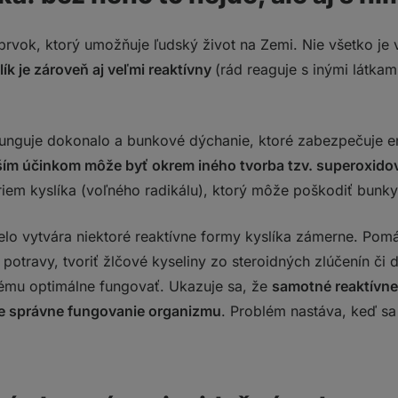
 prvok, ktorý umožňuje ľudský život na Zemi. Nie všetko je
lík je zároveň aj veľmi reaktívny
(rád reaguje s inými látka
funguje dokonalo a bunkové dýchanie, ktoré zabezpečuje en
ším účinkom môže byť okrem iného tvorba tzv. superoxido
riem kyslíka (voľného radikálu), ktorý môže poškodiť bunky
elo vytvára niektoré reaktívne formy kyslíka zámerne. Po
 potravy, tvoriť žlčové kyseliny zo steroidných zlúčenín č
ému optimálne fungovať. Ukazuje sa, že
samotné reaktívne
e správne fungovanie organizmu
. Problém nastáva, keď sa