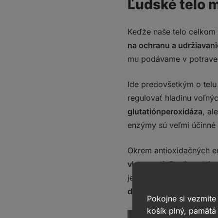
Ľudské telo 
Keďže naše telo celkom 
na ochranu a udržiavani
mu podávame v potrave,
Ide predovšetkým o telu
regulovať hladinu voľný
glutatiónperoxidáza
, al
enzýmy sú veľmi účinné 
Okrem antioxidačných 
vlastnosti
. Patrí medzi 
je dobre pripravené na 
dostatok základných ži
Pokojne si vezmite
košík plný, pamätá 