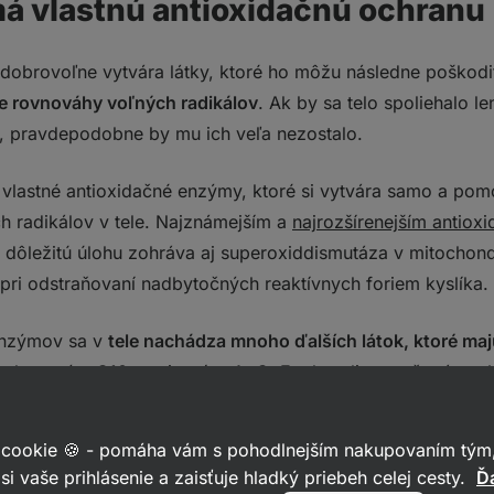
má vlastnú antioxidačnú ochranu
dobrovoľne vytvára látky, ktoré ho môžu následne poškodi
e rovnováhy voľných radikálov
. Ak by sa telo spoliehalo le
 pravdepodobne by mu ich veľa nezostalo.
 vlastné antioxidačné enzýmy, ktoré si vytvára samo a po
ch radikálov v tele. Najznámejším a
najrozšírenejším antio
e dôležitú úlohu zohráva aj superoxiddismutáza v mitochon
pri odstraňovaní nadbytočných reaktívnych foriem kyslíka.
enzýmov sa v
tele nachádza mnoho ďalších látok, ktoré maj
ne
koenzým Q10
, vitamíny A,
C
,
E
a
kyselina močová
. 
boj s reaktívnymi formami kyslíka. Mnohokrát urobíme najl
vín na správne fungovanie
a so zvyškom si už poradí samo
 cookie 🍪 - pomáha vám s pohodlnejším nakupovaním tým,
si vaše prihlásenie a zaisťuje hladký priebeh celej cesty.
Ďa