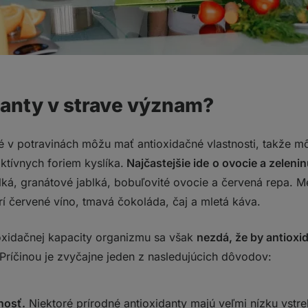
danty v strave význam?
té v potravinách môžu mať antioxidačné vlastnosti, takže 
ktívnych foriem kyslíka.
Najčastejšie ide
o ovocie a zeleni
ká, granátové jablká, bobuľovité ovocie a červená repa. M
rí červené víno, tmavá čokoláda, čaj a mletá káva.
ioxidačnej kapacity organizmu sa však
nezdá, že by antioxid
 Príčinou je zvyčajne jeden z nasledujúcich dôvodov:
nosť.
Niektoré prírodné antioxidanty majú veľmi
nízku vstr