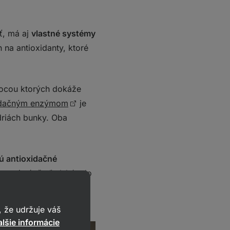
ť, má aj
vlastné systémy
n na antioxidanty, ktoré
mocou ktorých dokáže
xidačným enzýmom
je
driách bunky. Oba
ú antioxidačné
Je zrejmé, že ľudské telo
epšie, ak mu dodáme len
.
 že udržuje váš
lšie informácie