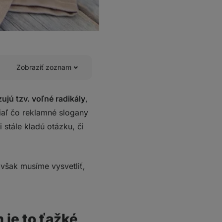
Zobraziť zoznam
zujú tzv. voľné radikály
,
tiaľ čo reklamné slogany
 stále kladú otázku, či
 však musíme vysvetliť,
 je to ťažké