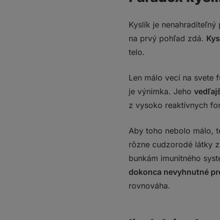
Kyslík je nenahraditeľný
na prvý pohľad zdá.
Kys
telo.
Len málo vecí na svete 
je výnimka. Jeho
vedľaj
z vysoko reaktívnych fo
Aby toho nebolo málo, t
rôzne cudzorodé látky z
bunkám imunitného syst
dokonca nevyhnutné pr
rovnováha.