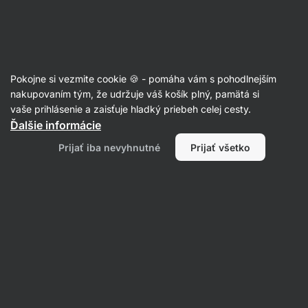
Eshop
Aktin
-
úvodná
strana
Múky
Pokojne si vezmite cookie 🍪 - pomáha vám s pohodlnejším
Kokosová múka
nakupovaním tým, že udržuje váš košík plný, pamätá si
vaše prihlásenie a zaisťuje hladký priebeh celej cesty.
Ďalšie informácie
Filtrovať
Prijať iba nevyhnutné
Prijať všetko
Produktov:
1
Radenie
:
Predvolené