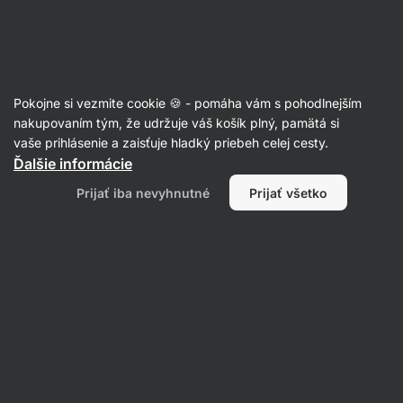
Eshop
Aktin
-
úvodná
strana
Múky
Pokojne si vezmite cookie 🍪 - pomáha vám s pohodlnejším
Strúhanky
nakupovaním tým, že udržuje váš košík plný, pamätá si
vaše prihlásenie a zaisťuje hladký priebeh celej cesty.
Ďalšie informácie
Filtrovať
Prijať iba nevyhnutné
Prijať všetko
Produktov:
2
Radenie
:
Predvolené