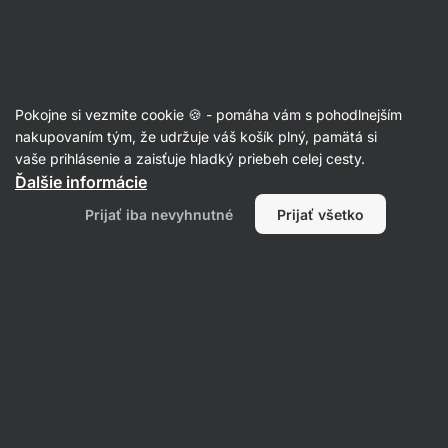
Eshop
Aktin
-
úvodná
strana
Články
Pokojne si vezmite cookie 🍪 - pomáha vám s pohodlnejším
Low-FODMAP diéta: pre koho je
nakupovaním tým, že udržuje váš košík plný, pamätá si
vaše prihlásenie a zaisťuje hladký priebeh celej cesty.
vhodná a kto by sa jej mal vyhnúť
Ďalšie informácie
oblúkom?
Prijať iba nevyhnutné
Prijať všetko
RNDr. Tomáš Novotný
05. 07. 2023
Zdielať
Komentáre
7
13