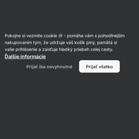
Eshop
Aktin
-
úvodná
strana
Články
Pokojne si vezmite cookie 🍪 - pomáha vám s pohodlnejším
O koľko kalórií a na ako dlho dokáže
nakupovaním tým, že udržuje váš košík plný, pamätá si
vaše prihlásenie a zaisťuje hladký priebeh celej cesty.
silový tréning zrýchliť
Ďalšie informácie
metabolizmus?
Prijať iba nevyhnutné
Prijať všetko
Petr Loskot
10. 01. 2022
Zdielať
Komentáre
5
9