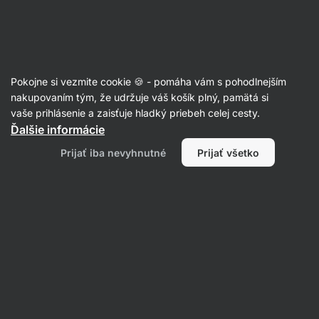
Eshop
Aktin
-
úvodná
strana
Články
Pokojne si vezmite cookie 🍪 - pomáha vám s pohodlnejším
Pravda o zadržiavaní vody! Akým
nakupovaním tým, že udržuje váš košík plný, pamätá si
vaše prihlásenie a zaisťuje hladký priebeh celej cesty.
spôsobom ovplyvňuje chudnutie?
Ďalšie informácie
Petr Loskot
22. 06. 2022
Prijať iba nevyhnutné
Prijať všetko
Zdielať
Komentáre
8
29
14