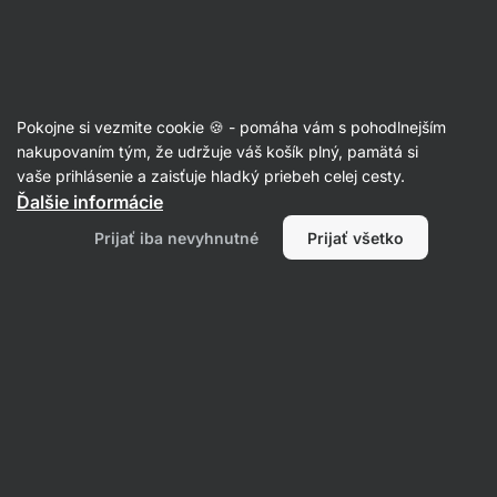
Eshop
Aktin
-
úvodná
strana
Cestoviny
Pokojne si vezmite cookie 🍪 - pomáha vám s pohodlnejším
Pšeničné cestoviny
nakupovaním tým, že udržuje váš košík plný, pamätá si
vaše prihlásenie a zaisťuje hladký priebeh celej cesty.
Ďalšie informácie
Filtrovať
Prijať iba nevyhnutné
Prijať všetko
Produktov:
4
Radenie
:
Predvolené